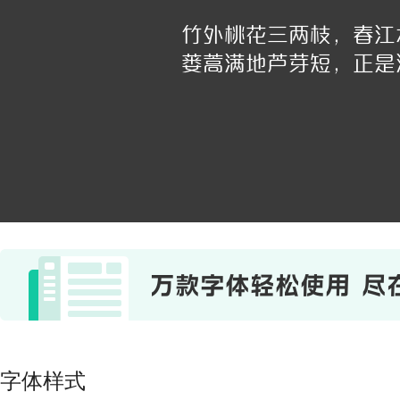
竹外桃花三两枝，春江
蒌蒿满地芦芽短，正是
字体样式