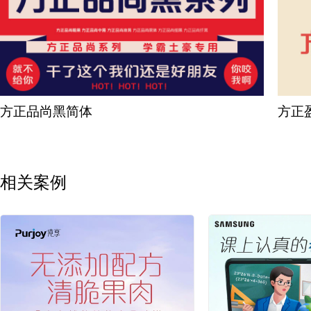
方正品尚黑简体
方正
相关案例