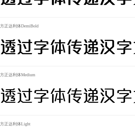
方正达利体DemiBold
透过字体传递汉字
方正达利体Medium
透过字体传递汉字
方正达利体Light