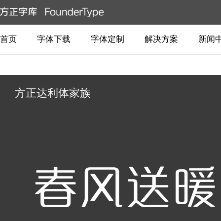
首页
字体下载
字体定制
解决方案
新闻
方正达利体家族
春风送暖