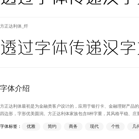
方正达利体_纤
透过字体传递汉字
字体介绍
方正达利体最初是为金融类客户设计的，应用于银行卡、金融理财产品的
四边形，字形优美圆润。方正达利体家族包含8种字重，其风格平稳、庄
字体标签：
优雅
简约
商务
现代
个性
几