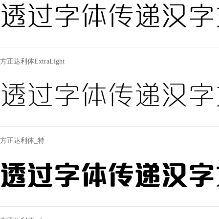
透过字体传递汉字
方正达利体ExtraLight
透过字体传递汉字
方正达利体_特
透过字体传递汉字