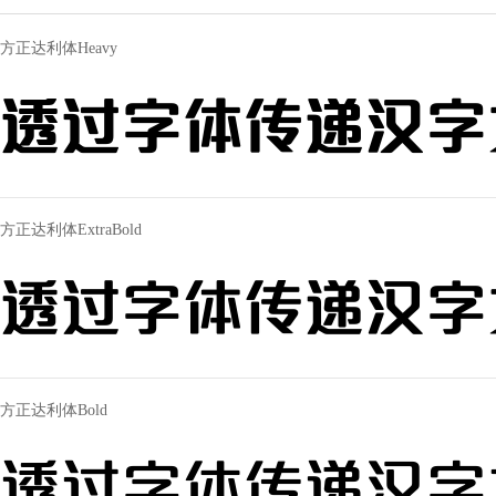
方正达利体Heavy
透过字体传递汉字
方正达利体ExtraBold
透过字体传递汉字
方正达利体Bold
透过字体传递汉字