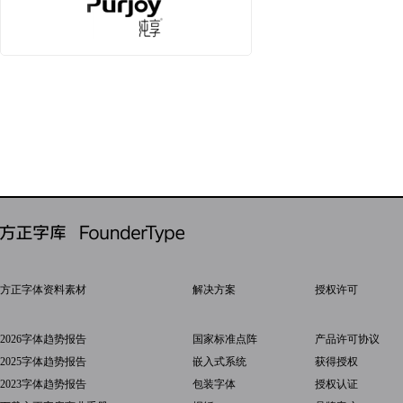
方正字体资料素材
解决方案
授权许可
2026字体趋势报告
国家标准点阵
产品许可协议
2025字体趋势报告
嵌入式系统
获得授权
2023字体趋势报告
包装字体
授权认证