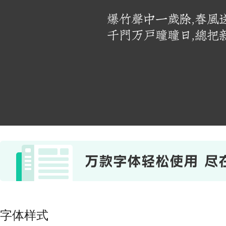
爆竹聲中一歲除,春風
千門万户瞳瞳日,總把
字体样式