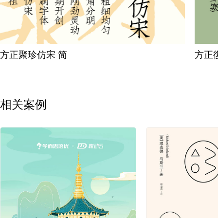
方正聚珍仿宋 简
方正
相关案例