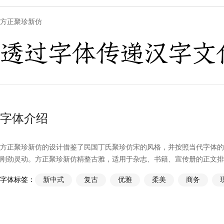
方正聚珍新仿
透过字体传递汉字文
字体介绍
方正聚珍新仿的设计借鉴了民国丁氏聚珍仿宋的风格，并按照当代字体的
刚劲灵动。方正聚珍新仿精整古雅，适用于杂志、书籍、宣传册的正文排
字体标签：
新中式
复古
优雅
柔美
商务