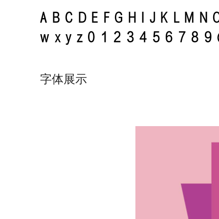
ABCDEFGHIJKLMNO
wxyz01234567
字体展示