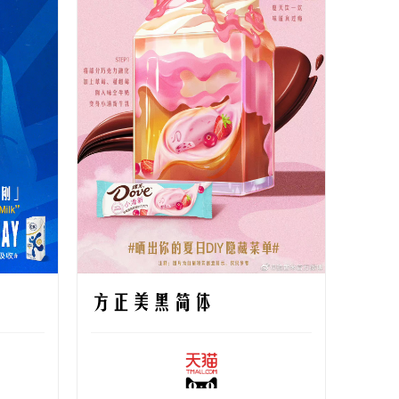
方正美黑简体