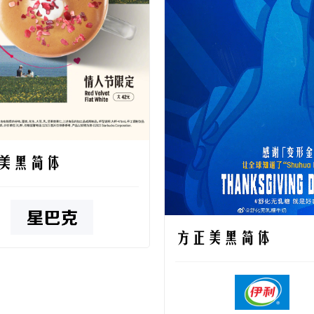
美黑简体
方正美黑简体