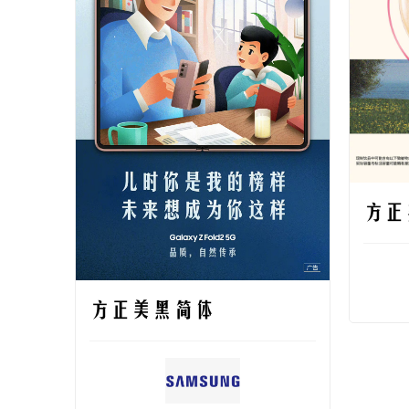
方正
方正美黑简体