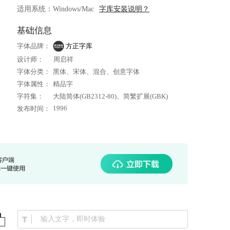
适用系统：Windows/Mac
字库安装说明？
基础信息
字体品牌：
方正字库
设计师：
周启祥
字体分类：
黑体、
宋体、
混合、
创意字体
字体属性：
精品字
字符集：
大陆简体(GB2312-80)、
简繁扩展(GBK)
1996
发布时间：
输入文字，即时体验