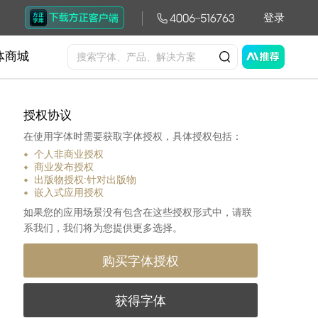
登录
体商城
授权协议
在使用字体时需要获取字体授权，具体授权包括：
个人非商业授权
商业发布授权
出版物授权:针对出版物
嵌入式应用授权
如果您的应用场景没有包含在这些授权形式中，请联
系我们，我们将为您提供更多选择。
购买字体授权
获得字体