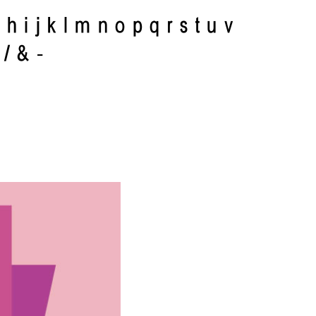
hijklmnopqrstuv
/&-