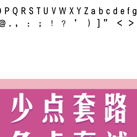
PQRSTUVWXYZabcdefg
89@.，：；！？’）]”＜＞