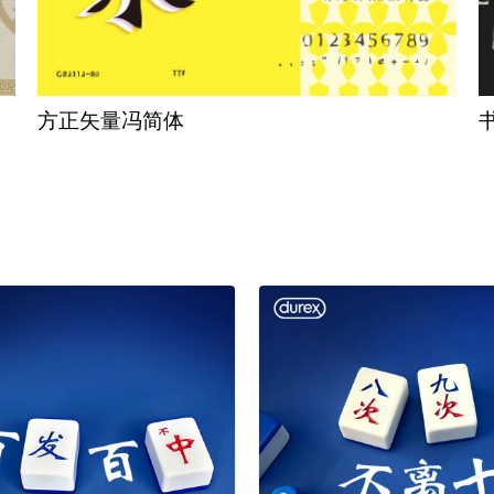
方正矢量冯简体