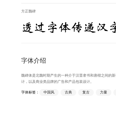
方正魏碑
透过字体传递汉
字体介绍
魏碑体是北魏时期产生的一种介于汉晋隶书和唐楷之间的新
计，以及商业类品牌的广告和产品包装设计。
字体标签：
中国风
古典
复古
力量