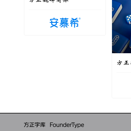
方正魏碑简体
方正