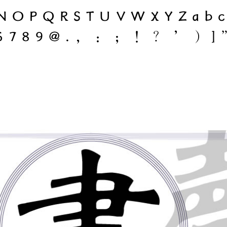
NOPQRSTUVWXYZabcd
456789@.，：；！？’）]