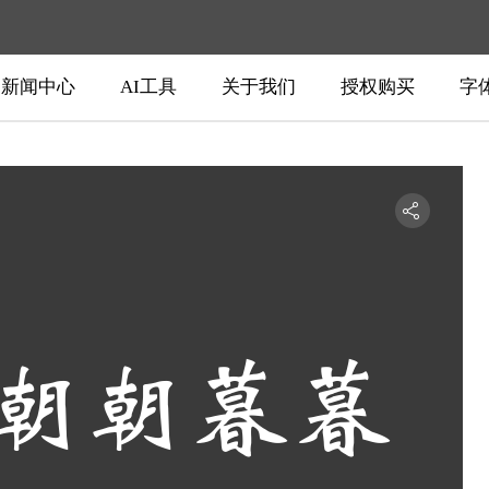
新闻中心
AI工具
关于我们
授权购买
字
朝朝暮暮