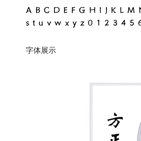
ABCDEFGHIJKLM
stuvwxyz0123
字体展示