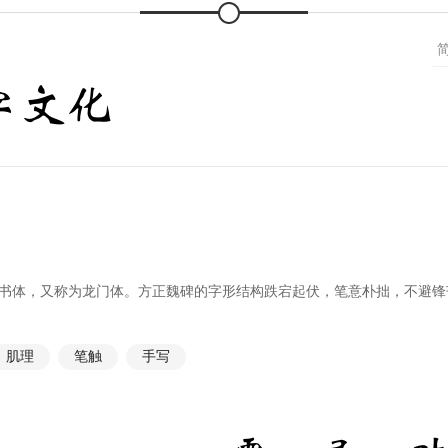
字文化
书体，又称为龙门体。方正魏碑的字形结构跌宕起伏，笔意朴拙，不避锋
肌理
笔触
手写