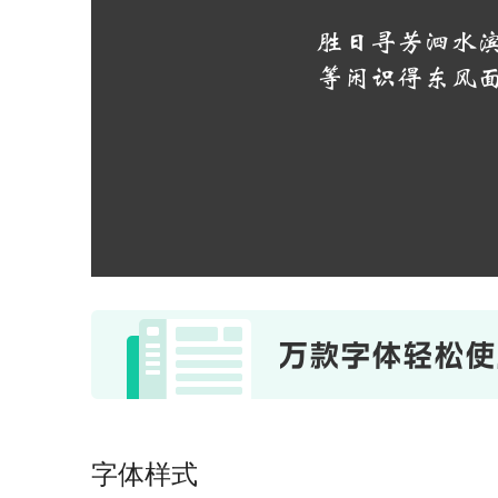
胜日寻芳泗水
等闲识得东风
字体样式