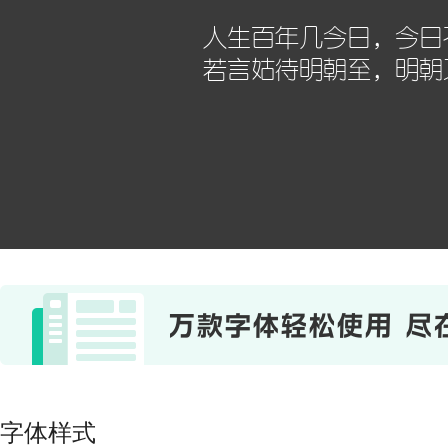
人生百年几今日，今日
若言姑待明朝至，明朝
字体样式