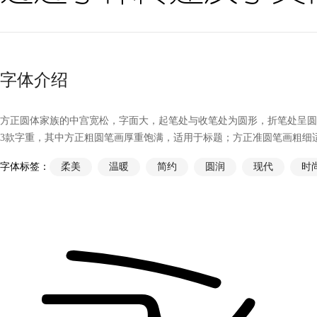
字体介绍
方正圆体家族的中宫宽松，字面大，起笔处与收笔处为圆形，折笔处呈圆
3款字重，其中方正粗圆笔画厚重饱满，适用于标题；方正准圆笔画粗细
字体标签：
柔美
温暖
简约
圆润
现代
时