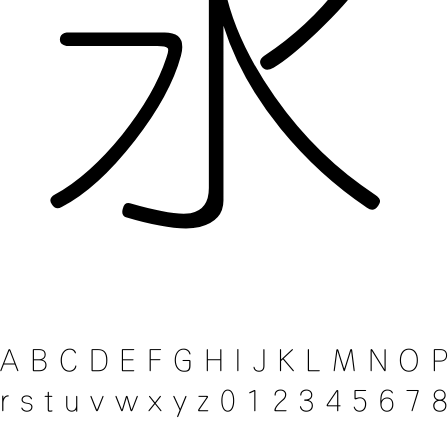
永
ABCDEFGHIJKLMNOP
rstuvwxyz012345