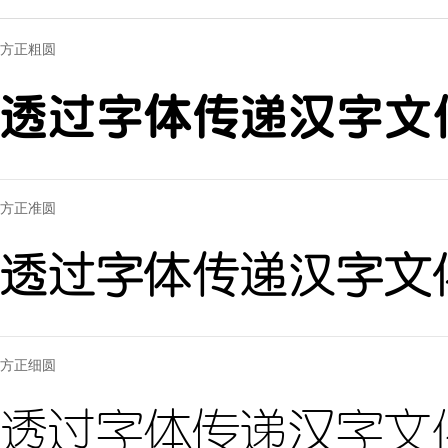
方正粗圆
透过字体传递汉字文
方正准圆
透过字体传递汉字文
方正细圆
透过字体传递汉字文