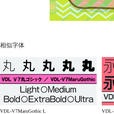
相似字体
VDL-V7MaruGothic L
VDL-