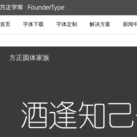
首页
字体下载
字体定制
解决方案
新闻
方正圆体家族
酒逢知己