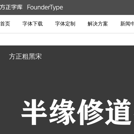
首页
字体下载
字体定制
解决方案
新闻
方正粗黑宋
半缘修道