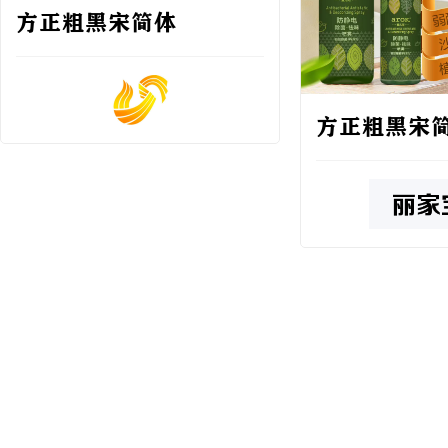
方正粗黑宋简体
方正粗黑宋