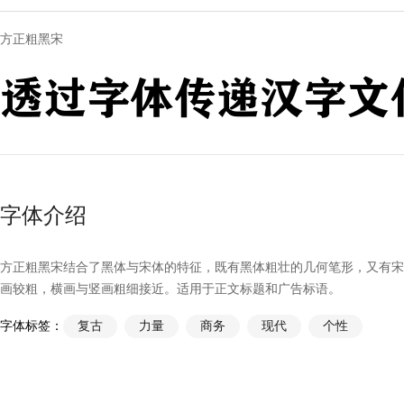
方正粗黑宋
透过字体传递汉字文
字体介绍
方正粗黑宋结合了黑体与宋体的特征，既有黑体粗壮的几何笔形，又有宋
画较粗，横画与竖画粗细接近。适用于正文标题和广告标语。
字体标签：
复古
力量
商务
现代
个性