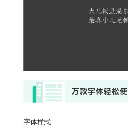
大儿锄豆溪
最喜小儿无
字体样式