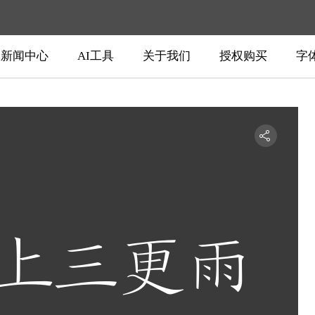
新闻中心
AI工具
关于我们
授权购买
字
上三更雨