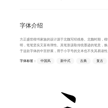
字体介绍
方正盛世楷书家族的设计源于北魏写经残卷。北魏时期，楷
明，笔笔坚实又富有弹性。其笔形汲取传统墨迹的笔意，焕
于这款字体的中宫舒展，用于小字号的文本也不失其易读性
字体标签：
中国风
新中式
古典
复古