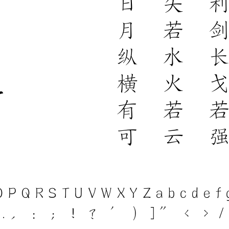
永
日
矢
月
若
纵
水
横
火
有
若
可
云
PQRSTUVWXYZabcdefg
89@.，：；！？’）]”＜＞/