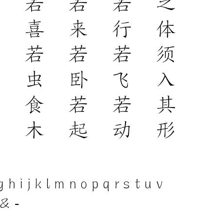
利
若
若
若
之
剑
喜
来
行
体
长
若
若
若
须
戈
虫
卧
飞
入
若
食
若
若
其
强
木
起
动
形
hijklmnopqrstuv
&-