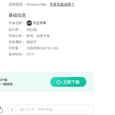
适用系统：Windows/Mac
字库安装说明？
基础信息
字体品牌：
方正字库
设计师：
刘汉旭
字体分类：
楷书、
创意字体
字体属性：
精品字
字符集：
大陆简体(GB2312-80)
2014
发布时间：
输入文字，即时体验