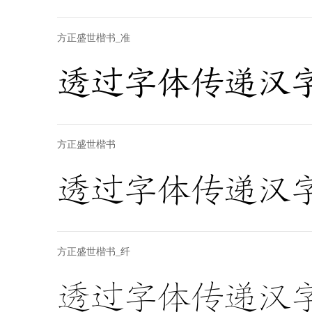
方正盛世楷书_准
透过字体传递汉
方正盛世楷书
透过字体传递汉
方正盛世楷书_纤
透过字体传递汉