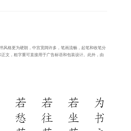
书风格更为硬朗，中宫宽阔许多，笔画流畅，起笔和收笔分
和正文，粗字重可直接用于广告标语和包装设计。此外，由
叶
若
若
若
为
若
愁
往
坐
书