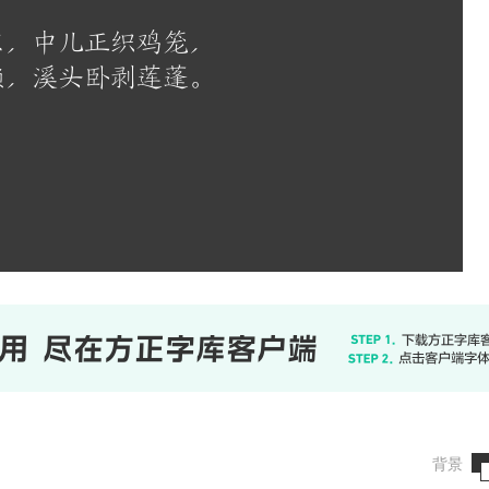
东，中儿正织鸡笼，
赖，溪头卧剥莲蓬。
背景