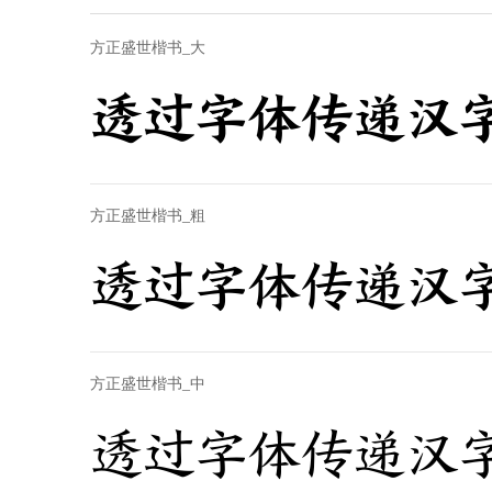
方正盛世楷书_大
透过字体传递汉
方正盛世楷书_粗
透过字体传递汉
方正盛世楷书_中
透过字体传递汉