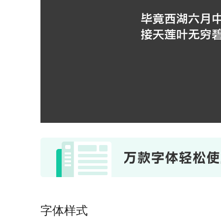
毕竟西湖六月
接天莲叶无穷
字体样式