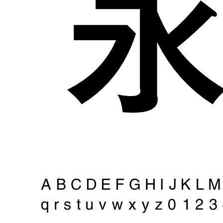
ABCDEFGHIJKLM
qrstuvwxyz01