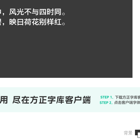
中，风光不与四时同。
碧，映日荷花别样红。
背景