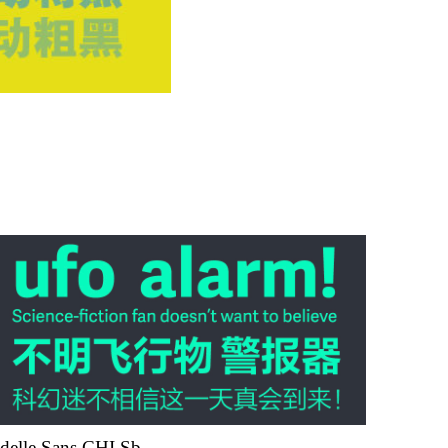
delle Sans CHI Sb