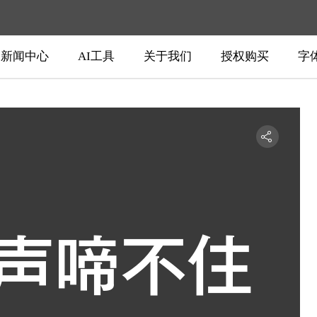
新闻中心
AI工具
关于我们
授权购买
字
声啼不住