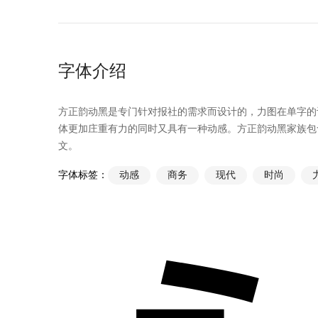
字体介绍
方正韵动黑是专门针对报社的需求而设计的，力图在单字的
体更加庄重有力的同时又具有一种动感。方正韵动黑家族包含
文。
字体标签：
动感
商务
现代
时尚