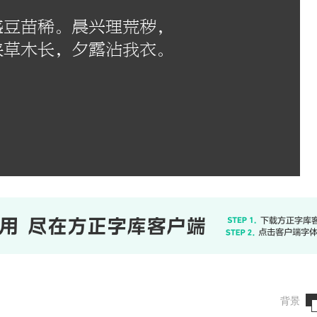
盛豆苗稀。晨兴理荒秽，
狭草木长，夕露沾我衣。
背景