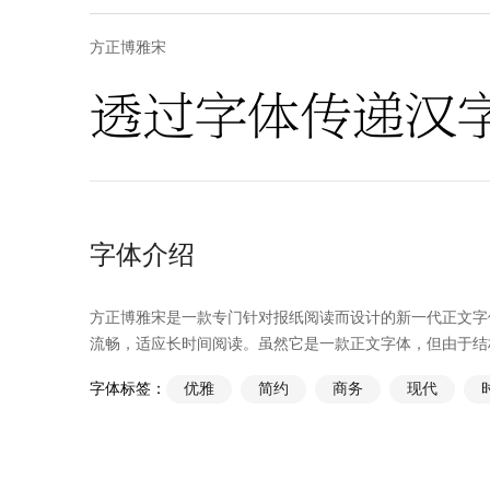
方正博雅宋
透过字体传递汉
字体介绍
方正博雅宋是一款专门针对报纸阅读而设计的新一代正文字
流畅，适应长时间阅读。虽然它是一款正文字体，但由于结
字体标签：
优雅
简约
商务
现代