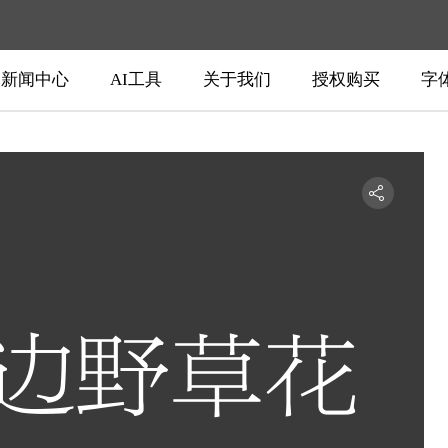
新闻中心
AI工具
关于我们
授权购买
字
边野草花