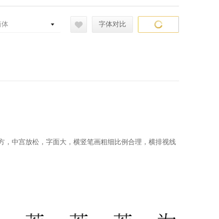
简体
字体对比
扁方，中宫放松，字面大，横竖笔画粗细比例合理，横排视线