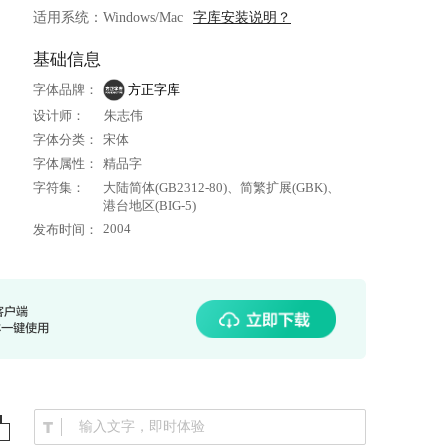
适用系统：Windows/Mac
字库安装说明？
基础信息
字体品牌：
方正字库
设计师：
朱志伟
字体分类：
宋体
字体属性：
精品字
字符集：
大陆简体(GB2312-80)、
简繁扩展(GBK)、
港台地区(BIG-5)
2004
发布时间：
输入文字，即时体验