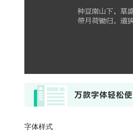
种豆南山下，草
带月荷锄归。道
字体样式