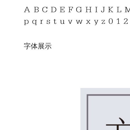
ABCDEFGHIJKL
pqrstuvwxyz0
字体展示