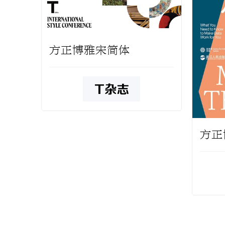
方正博雅宋简体
方正