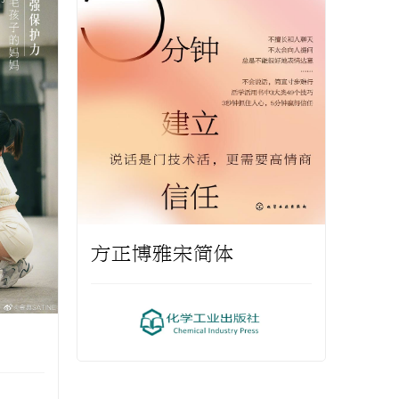
方正博雅宋简体