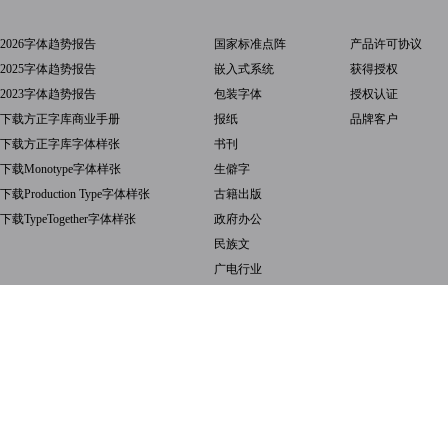
2026字体趋势报告
国家标准点阵
产品许可协议
2025字体趋势报告
嵌入式系统
获得授权
2023字体趋势报告
包装字体
授权认证
下载方正字库商业手册
报纸
品牌客户
下载方正字库字体样张
书刊
下载Monotype字体样张
生僻字
下载Production Type字体样张
古籍出版
下载TypeTogether字体样张
政府办公
民族文
广电行业