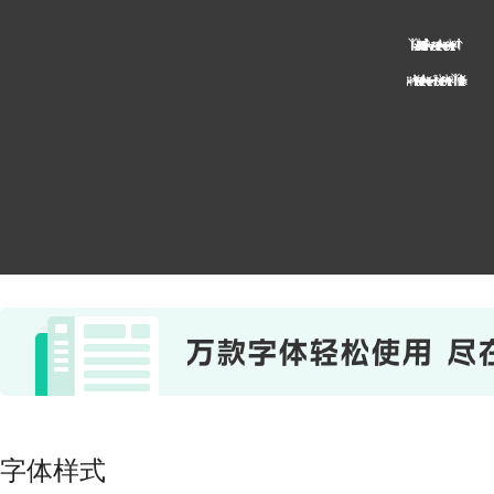
I willingly speak to those who know, b
ut for those who do not know I forget.
字体样式