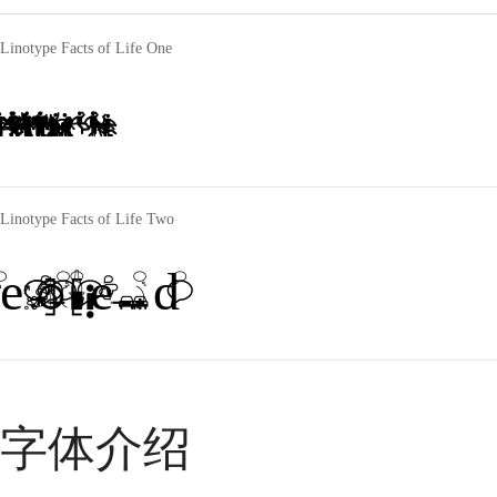
Linotype Facts of Life One
The quick brown fox jumps over a lazy dog
Linotype Facts of Life Two
The quick brown fox jumps over a lazy dog
字体介绍