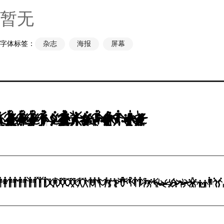
暂无
字体标签：
杂志
海报
屏幕
No painzno gain pain past is pleasure. One sigh that should be wholly thine.
ABCDEFGHIJKLMNOPQRSTUVWXYZabc