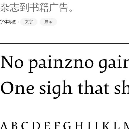
杂志到书籍广告。
字体标签：
文字
显示
No painzno gain 
One sigh that s
ABCDEFGHIJKL