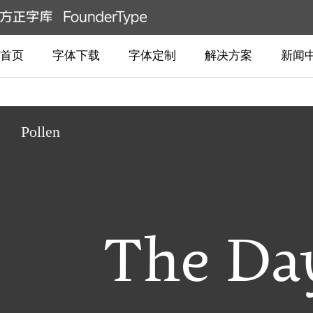
首页
字体下载
字体定制
解决方案
新闻
Pollen
The Da