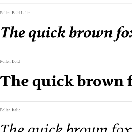
Pollen Bold Italic
The quick brown fo
Pollen Bold
The quick brown f
Pollen Italic
The quick brown fox