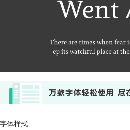
Went 
There are times when fear i
ep its watchful place at the
字体样式