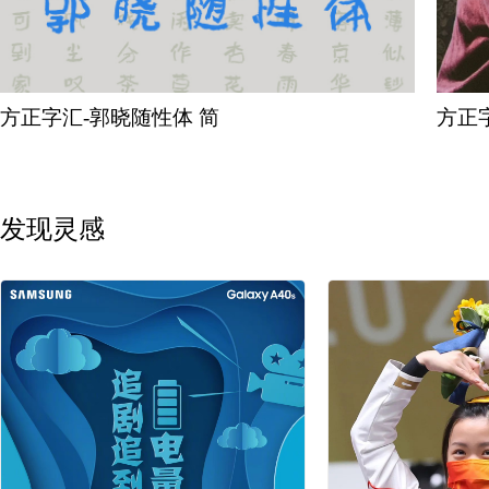
方正字汇-郭晓随性体 简
方正
发现灵感