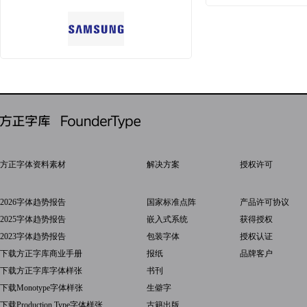
方正字体资料素材
解决方案
授权许可
2026字体趋势报告
国家标准点阵
产品许可协议
2025字体趋势报告
嵌入式系统
获得授权
2023字体趋势报告
包装字体
授权认证
下载方正字库商业手册
报纸
品牌客户
下载方正字库字体样张
书刊
下载Monotype字体样张
生僻字
下载Production Type字体样张
古籍出版