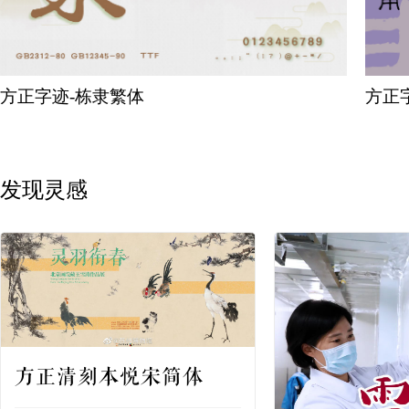
方正字迹-栋隶繁体
方正
发现灵感
方正清刻本悦宋简体