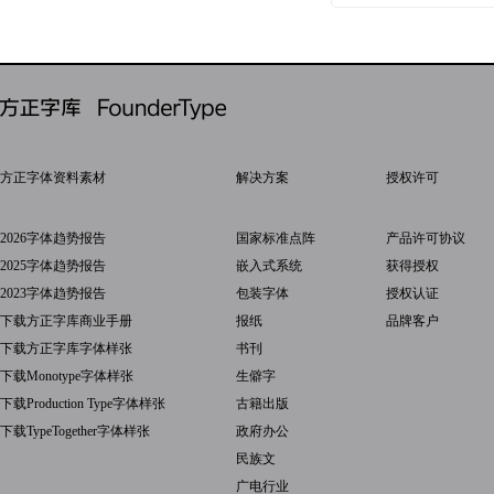
方正字体资料素材
解决方案
授权许可
2026字体趋势报告
国家标准点阵
产品许可协议
2025字体趋势报告
嵌入式系统
获得授权
2023字体趋势报告
包装字体
授权认证
下载方正字库商业手册
报纸
品牌客户
下载方正字库字体样张
书刊
下载Monotype字体样张
生僻字
下载Production Type字体样张
古籍出版
下载TypeTogether字体样张
政府办公
民族文
广电行业