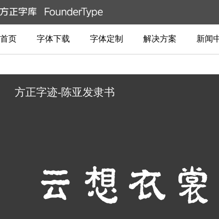
首页
字体下载
字体定制
解决方案
新闻
方正字迹-陈亚发隶书
云想衣裳