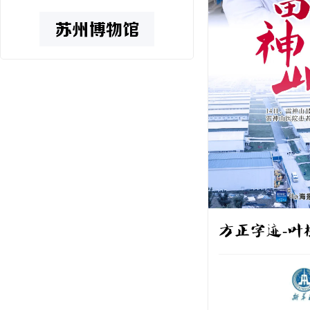
方正字迹-叶