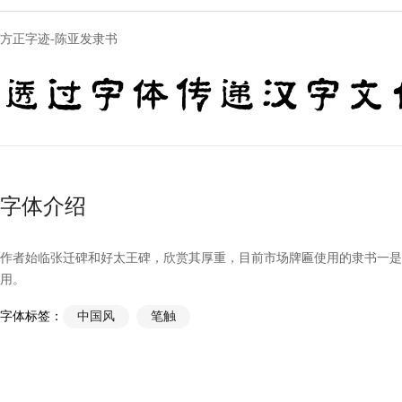
方正字迹-陈亚发隶书
透过字体传递汉字文
字体介绍
作者始临张迁碑和好太王碑，欣赏其厚重，目前市场牌匾使用的隶书一是
用。
字体标签：
中国风
笔触