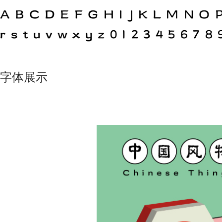
ABCDEFGHIJKLMNOP
rstuvwxyz012345
字体展示