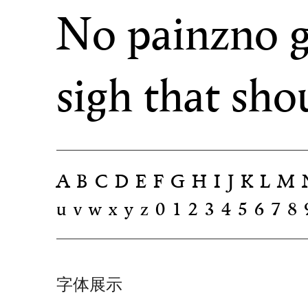
No painzno ga
sigh that sho
ABCDEFGHIJKLMN
uvwxyz0123456
字体展示