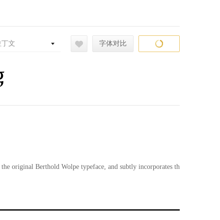
拉丁文
字体对比
g
the original Berthold Wolpe typeface, and subtly incorporates th