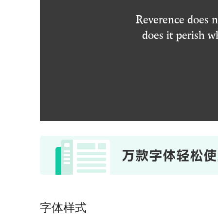
Reverence does no
does it perish w
字体样式