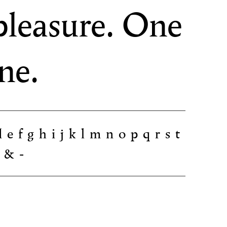
pleasure. One
ne.
fghijklmnopqrst
/&-