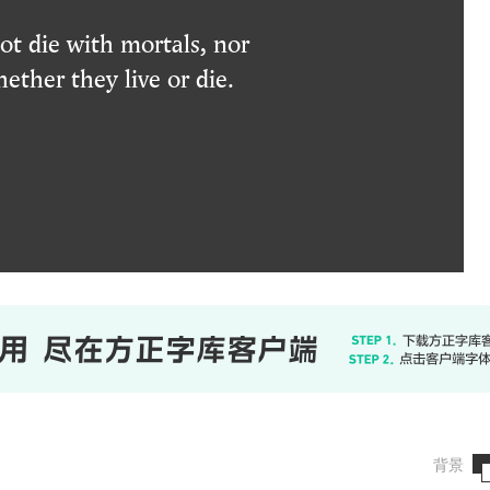
t die with mortals, nor
hether they live or die.
背景