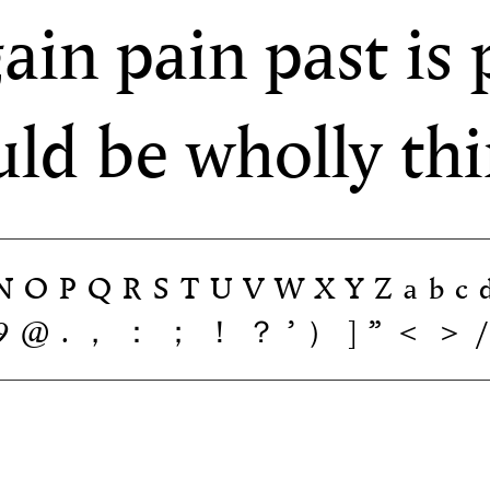
in pain past is 
uld be wholly thi
OPQRSTUVWXYZabcde
789@.，：；！？’）]”＜＞