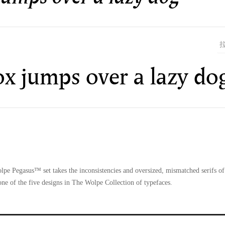
x jumps over a lazy do
lpe Pegasus™ set takes the inconsistencies and oversized, mismatched serifs of 
one of the five designs in The Wolpe Collection of typefaces.