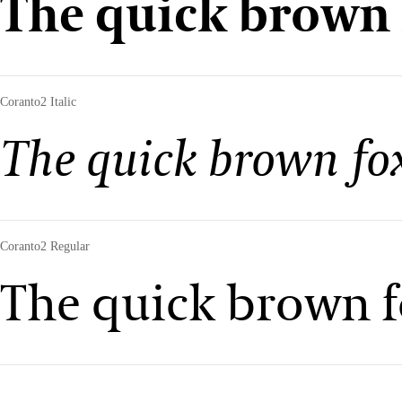
The quick brown 
Coranto2 Italic
The quick brown fox
Coranto2 Regular
The quick brown f