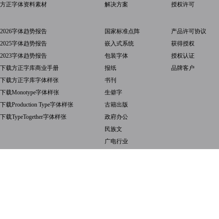
方正字体资料素材
解决方案
授权许可
2026字体趋势报告
国家标准点阵
产品许可协议
2025字体趋势报告
嵌入式系统
获得授权
2023字体趋势报告
包装字体
授权认证
下载方正字库商业手册
报纸
品牌客户
下载方正字库字体样张
书刊
下载Monotype字体样张
生僻字
下载Production Type字体样张
古籍出版
下载TypeTogether字体样张
政府办公
民族文
广电行业