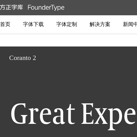
首页
字体下载
字体定制
解决方案
新闻
Coranto 2
Great Expe