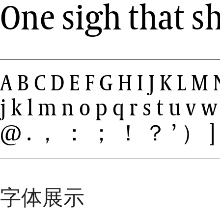
One sigh that s
ABCDEFGHIJKLM
jklmnopqrstuv
@.，：；！？’）]
字体展示