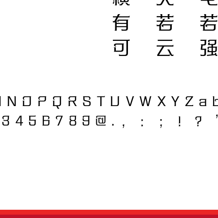
有
若
可
云
MNOPQRSTUVWXYZab
123456789@.，：；！