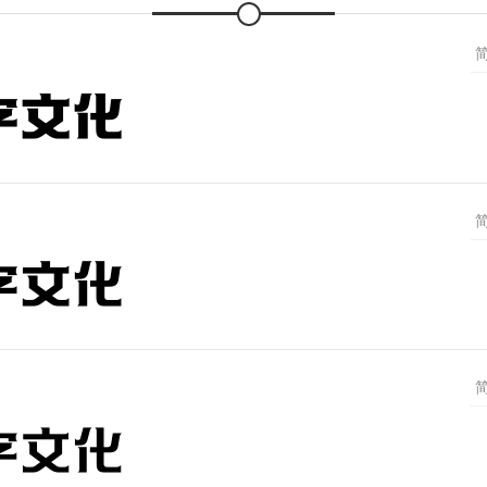
字文化
字文化
字文化