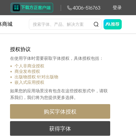
登录
体商城
授权协议
在使用字体时需要获取字体授权，具体授权包括：
个人非商业授权
商业发布授权
出版物授权:针对出版物
嵌入式应用授权
如果您的应用场景没有包含在这些授权形式中，请联
系我们，我们将为您提供更多选择。
购买字体授权
获得字体