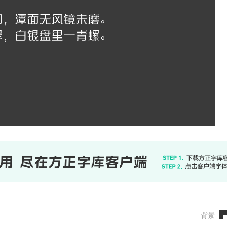
和，潭面无风镜未磨。
翠，白银盘里一青螺。
背景