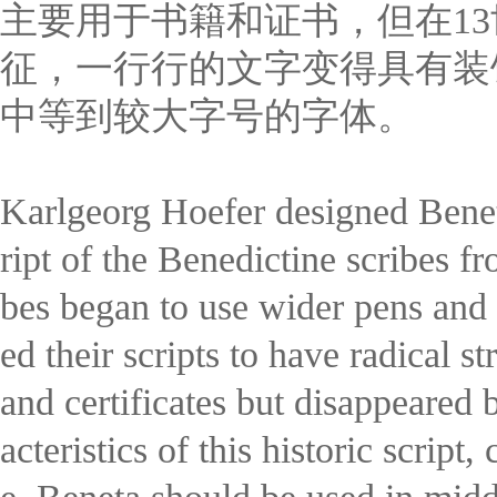
主要用于书籍和证书，但在13
征，一行行的文字变得具有装饰
中等到较大字号的字体。
Karlgeorg Hoefer designed Beneta
ript of the Benedictine scribes fr
bes began to use wider pens and 
ed their scripts to have radical s
and certificates but disappeared 
acteristics of this historic scrip