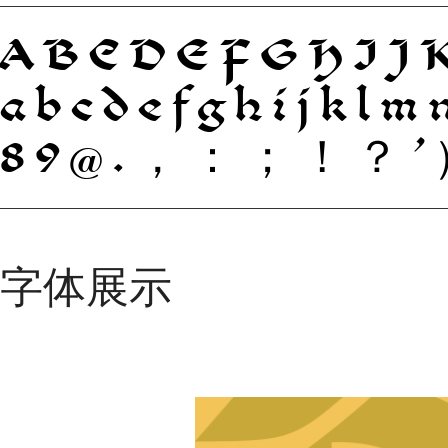
ABCDEFGHI
abcdefghijklm
89@.，：；！？’
字体展示