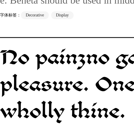
e. Beneta should be used in middl
字体标签：
Decorative
Display
No painzno ga
pleasure. One
wholly thine.