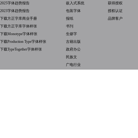
2025字体趋势报告
嵌入式系统
获得授权
2023字体趋势报告
包装字体
授权认证
下载方正字库商业手册
报纸
品牌客户
下载方正字库字体样张
书刊
下载Monotype字体样张
生僻字
下载Production Type字体样张
古籍出版
下载TypeTogether字体样张
政府办公
民族文
广电行业