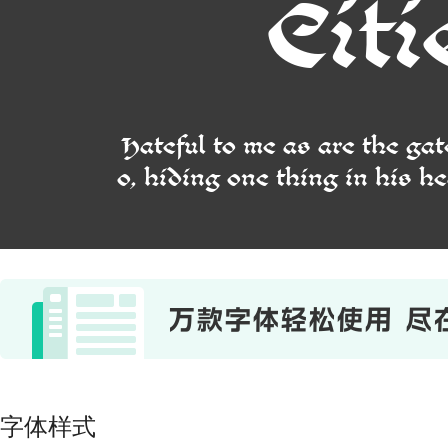
Citi
Hateful to me as are the gat
o, hiding one thing in his he
字体样式