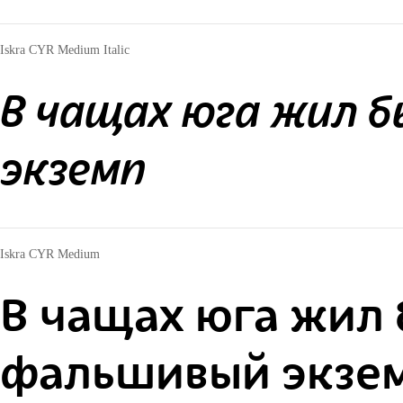
Iskra CYR Medium Italic
В чащах юга жил б
экземп
Iskra CYR Medium
В чащах юга жил 
фальшивый экзе