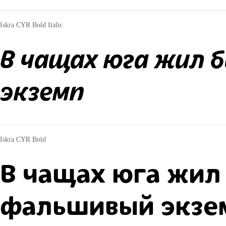
Iskra CYR Bold Italic
В чащах юга жил 
экземп
Iskra CYR Bold
В чащах юга жил 
фальшивый экзе