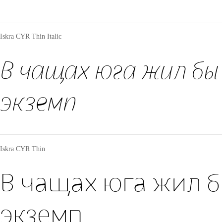
Iskra CYR Thin Italic
В чащах юга жил бы
экземп
Iskra CYR Thin
В чащах юга жил б
экземп