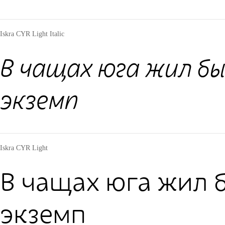
Iskra CYR Light Italic
В чащах юга жил б
экземп
Iskra CYR Light
В чащах юга жил 
экземп