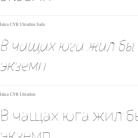
Iskra CYR Ultrathin Italic
В чащах юга жил бы
экземп
Iskra CYR Ultrathin
В чащах юга жил б
экземп