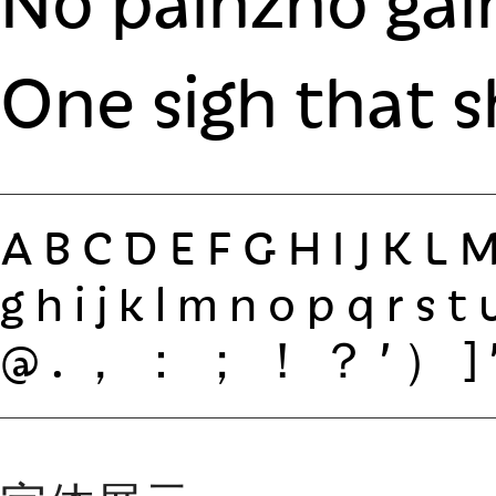
No painzno gain
One sigh that s
ABCDEFGHIJKL
ghijklmnopqrs
@.，：；！？’）]