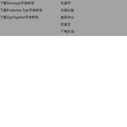
下载Monotype字体样张
生僻字
下载Production Type字体样张
古籍出版
下载TypeTogether字体样张
政府办公
民族文
广电行业