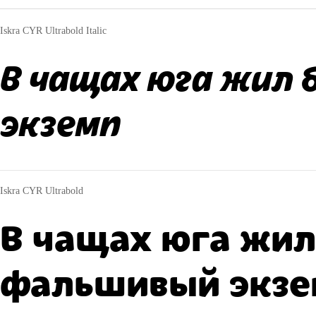
Iskra CYR Ultrabold Italic
В чащах юга жил 
экземп
Iskra CYR Ultrabold
В чащах юга жил
фальшивый экзе