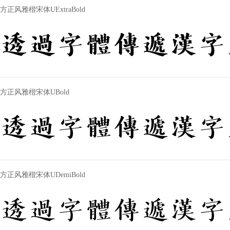
方正风雅楷宋体UExtraBold
透過字體傳遞漢字
方正风雅楷宋体UBold
透過字體傳遞漢字
方正风雅楷宋体UDemiBold
透過字體傳遞漢字