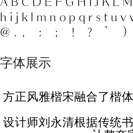
ABCDEFGHIJKL
hijklmnopqrstu
@.，：；！？’）
字体展示
方正风雅楷宋融合了楷
设计师刘永清根据传统