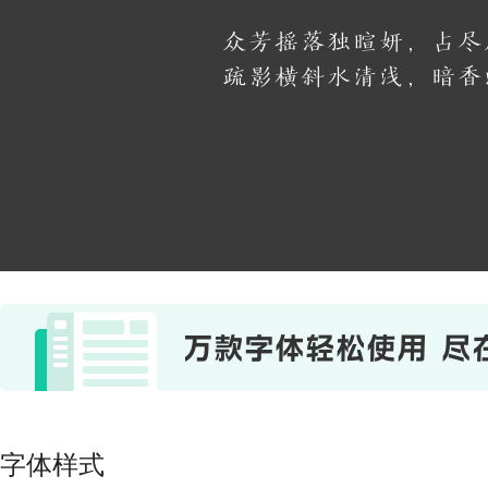
众芳摇落独暄妍，占尽
疏影横斜水清浅，暗香
字体样式