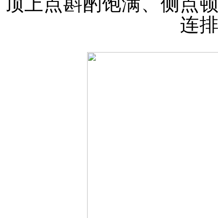
顶上点斟酌饱满、侧点
连