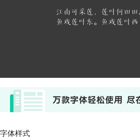
江南可采莲，莲叶何田田
鱼戏莲叶东。鱼戏莲叶西
字体样式