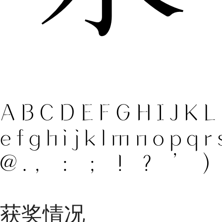
ABCDEFGHIJK
efghijklmnopq
@.，：；！？’）
获奖情况