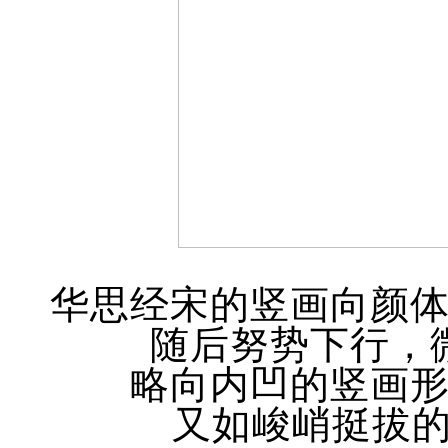
华思经宋的竖画向颜
随后努势下行，
略向内凹的竖画
又如峻峭挺拔的