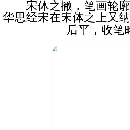
宋体之撇，笔画轮
华思经宋在宋体之上又
后平，收笔