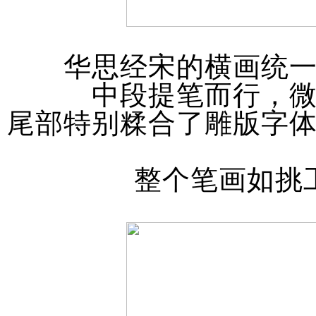
华思经宋的横画统
中段提笔而行，
尾部特别糅合了雕版字
整个笔画如挑