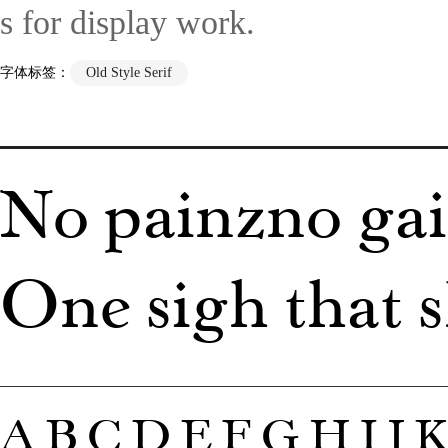
s for display work.
字体标签：
Old Style Serif
No painzno gain
One sigh that s
ABCDEFGHIJ