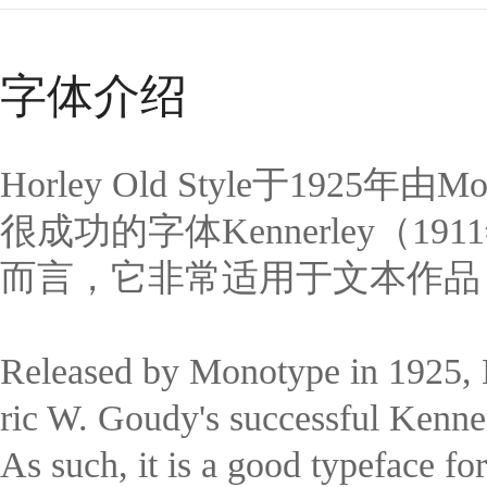
字体介绍
Horley Old Style于1925年
很成功的字体Kennerley（
而言，它非常适用于文本作品
Released by Monotype in 1925, H
ric W. Goudy's successful Kennerl
As such, it is a good typeface for