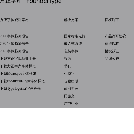
方正字体资料素材
解决方案
授权许可
2026字体趋势报告
国家标准点阵
产品许可协议
2025字体趋势报告
嵌入式系统
获得授权
2023字体趋势报告
包装字体
授权认证
下载方正字库商业手册
报纸
品牌客户
下载方正字库字体样张
书刊
下载Monotype字体样张
生僻字
下载Production Type字体样张
古籍出版
下载TypeTogether字体样张
政府办公
民族文
广电行业