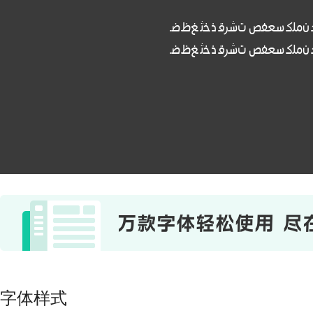
. نﻣﻠﻛ ﺳﻌﻔص تﺷرﻗ ذﺧﺛ ﻎظﺿ
. نﻣﻠﻛ ﺳﻌﻔص تﺷرﻗ ذﺧﺛ ﻎظﺿ
字体样式