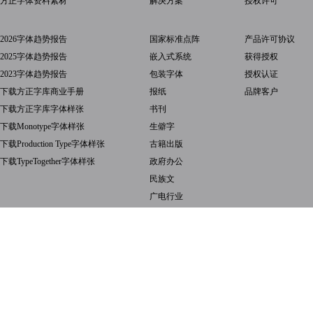
方正字体资料素材
解决方案
授权许可
2026字体趋势报告
国家标准点阵
产品许可协议
2025字体趋势报告
嵌入式系统
获得授权
2023字体趋势报告
包装字体
授权认证
下载方正字库商业手册
报纸
品牌客户
下载方正字库字体样张
书刊
下载Monotype字体样张
生僻字
下载Production Type字体样张
古籍出版
下载TypeTogether字体样张
政府办公
民族文
广电行业