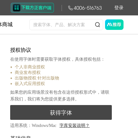
登录
体商城
授权协议
在使用字体时需要获取字体授权，具体授权包括：
个人非商业授权
商业发布授权
出版物授权:针对出版物
嵌入式应用授权
如果您的应用场景没有包含在这些授权形式中，请联
系我们，我们将为您提供更多选择。
获得字体
适用系统：Windows/Mac
字库安装说明？