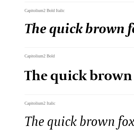
Capitolium2 Bold Italic
The quick brown f
Capitolium2 Bold
The quick brown 
Capitolium2 Italic
The quick brown fox