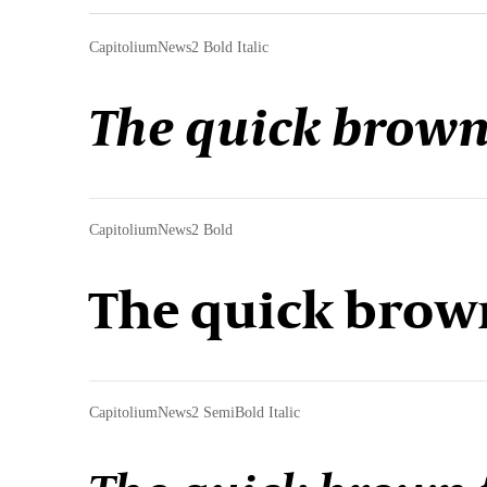
CapitoliumNews2 Bold Italic
The quick brown
CapitoliumNews2 Bold
The quick brown
CapitoliumNews2 SemiBold Italic