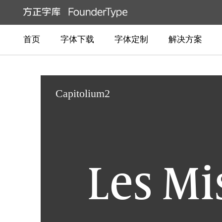
首页
字体下载
字体定制
解决方案
Capitolium2
Les Mi