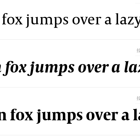
fox jumps over a laz
 fox jumps over a la
 fox jumps over a 