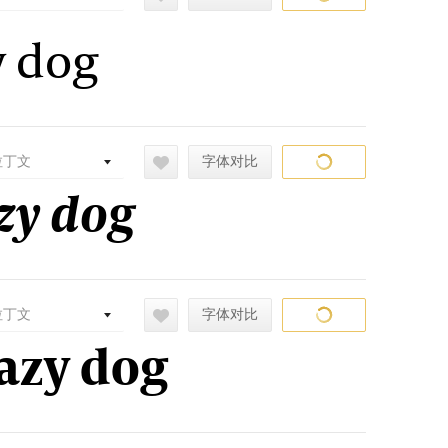
y dog
拉丁文
字体对比
zy dog
拉丁文
字体对比
lazy dog