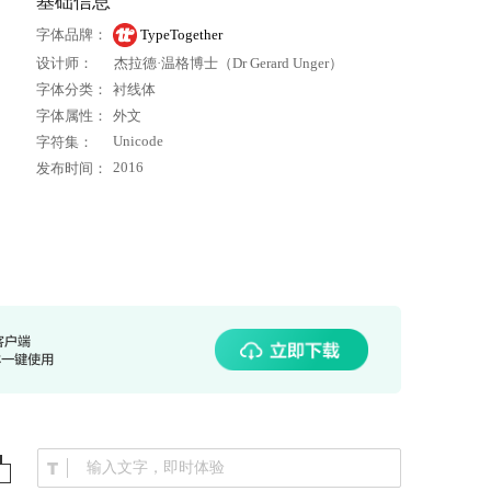
基础信息
字体品牌：
TypeTogether
设计师：
杰拉德·温格博士（Dr Gerard Unger）
字体分类：
衬线体
字体属性：
外文
Unicode
字符集：
2016
发布时间：
输入文字，即时体验