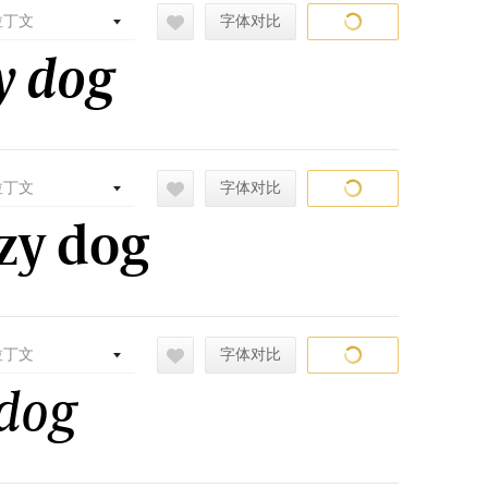
拉丁文
字体对比
y dog
拉丁文
字体对比
zy dog
拉丁文
字体对比
 dog