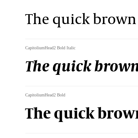
The quick brown 
CapitoliumHead2 Bold Italic
The quick brown
CapitoliumHead2 Bold
The quick brown