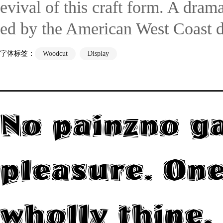
evival of this craft form. A dram
ed by the American West Coast 
字体标签：
Woodcut
Display
No painzno ga
pleasure. One
wholly thine.