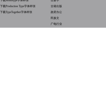
下载Monotype字体样张
生僻字
下载Production Type字体样张
古籍出版
下载TypeTogether字体样张
政府办公
民族文
广电行业