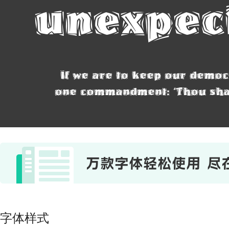
unexpec
If we are to keep our democ
one commandment: 'Thou shalt
字体样式