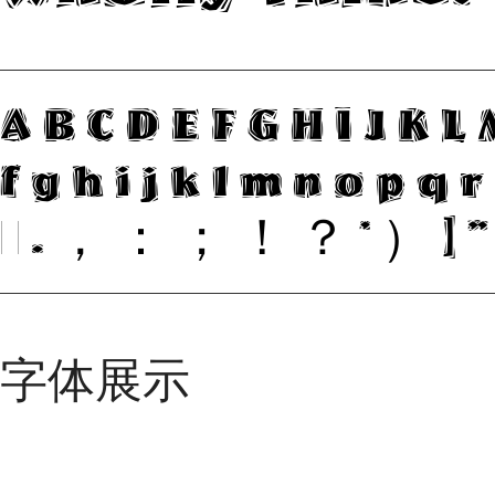
ABCDEFGHIJKL
fghijklmnopq
@.，：；！？’）]
字体展示