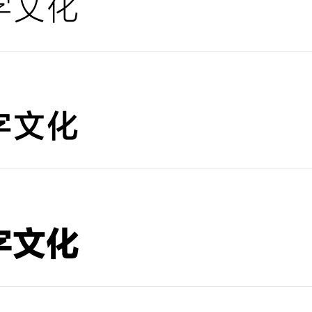
字文化
字文化
字文化