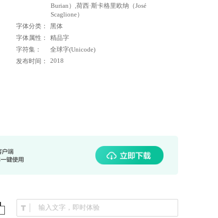
Burian）,荷西·斯卡格里欧纳（José
Scaglione）
字体分类：
黑体
字体属性：
精品字
字符集：
全球字(Unicode)
2018
发布时间：
输入文字，即时体验