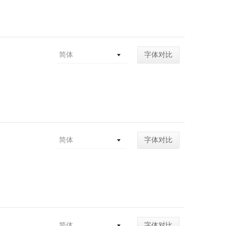
简体
字体对比
简体
字体对比
简体
字体对比