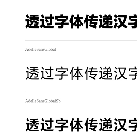
透过字体传递汉
AdelleSansGlobal
透过字体传递汉
AdelleSansGlobalSb
透过字体传递汉