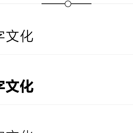
字文化
字文化