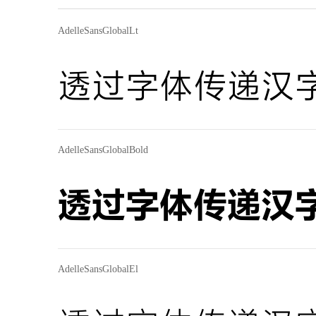
AdelleSansGlobalLt
透过字体传递汉
AdelleSansGlobalBold
透过字体传递汉
AdelleSansGlobalEl