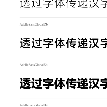
透过字体传递汉
AdelleSansGlobalDb
透过字体传递汉
AdelleSansGlobalEb
透过字体传递汉
AdelleSansGlobalHv