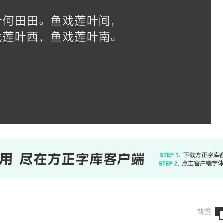
叶何田田。鱼戏莲叶间，
戏莲叶西，鱼戏莲叶南。
背景