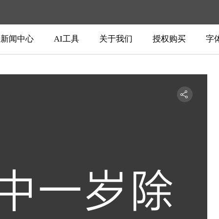
新闻中心
AI工具
关于我们
授权购买
字
中一岁除