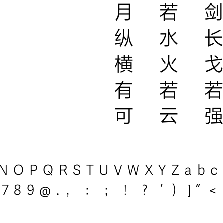
永
月
若
纵
水
横
火
有
若
可
云
NOPQRSTUVWXYZabcd
56789@.，：；！？’）]”