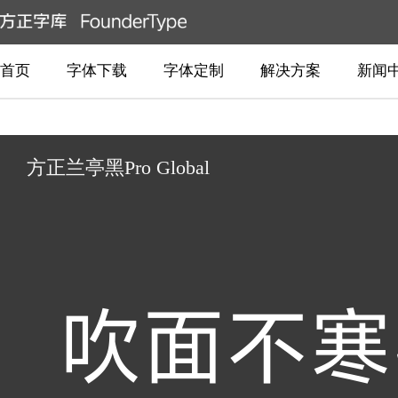
首页
字体下载
字体定制
解决方案
新闻
方正兰亭黑Pro Global
吹面不寒