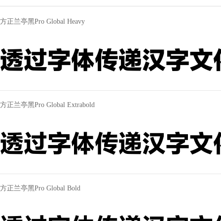
方正兰亭黑Pro Global Heavy
透过字体传递汉字文
方正兰亭黑Pro Global Extrabold
透过字体传递汉字文
方正兰亭黑Pro Global Bold