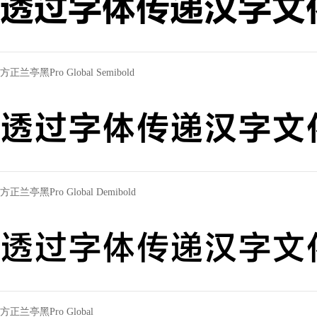
透过字体传递汉字文
方正兰亭黑Pro Global Semibold
透过字体传递汉字文
方正兰亭黑Pro Global Demibold
透过字体传递汉字文
方正兰亭黑Pro Global