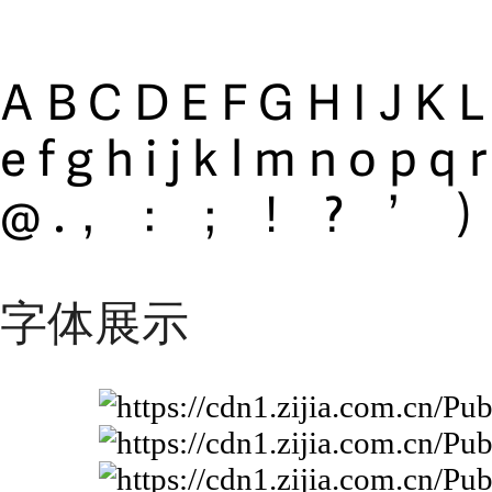
ABCDEFGHIJK
efghijklmnopq
@.，：；！？’）
字体展示