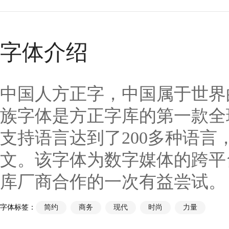
字体介绍
中国人方正字，中国属于世界的，
族字体是方正字库的第一款全
支持语言达到了200多种语
文。该字体为数字媒体的跨平
库厂商合作的一次有益尝试。
字体标签：
简约
商务
现代
时尚
力量