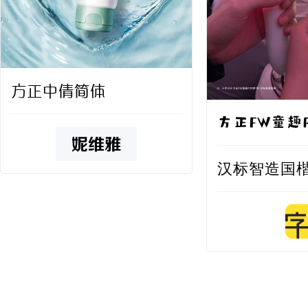
方正中倩简体
方正FW童趣
汉标智造国