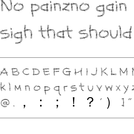
No painzno gain 
sigh that should 
ABCDEFGHIJKLM
klmnopqrstuvwx
@.，：；！？’）]”