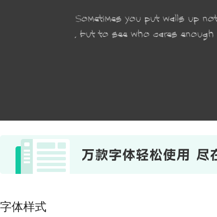
Sometimes you put walls up no
, but to see who cares enough
字体样式