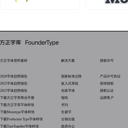
方正字体资料素材
解决方案
授权许可
2026字体趋势报告
国家标准点阵
产品许可协议
2025字体趋势报告
嵌入式系统
获得授权
2023字体趋势报告
包装字体
授权认证
下载方正字库商业手册
报纸
品牌客户
下载方正字库字体样张
书刊
下载Monotype字体样张
生僻字
下载Production Type字体样张
古籍出版
下载TypeTogether字体样张
政府办公