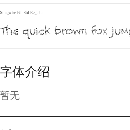
Stingwire BT Std Regular
The quick brown fox jum
字体介绍
暂无