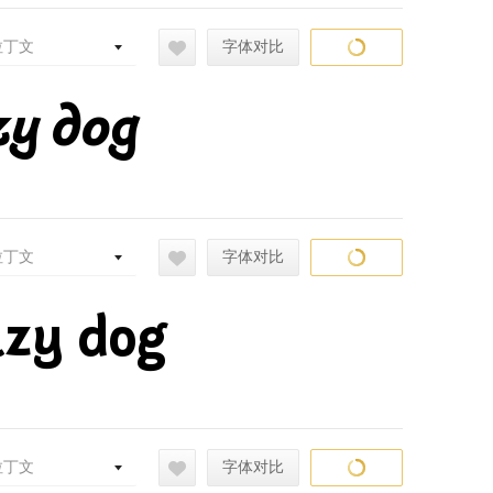
拉丁文
字体对比
zy dog
拉丁文
字体对比
azy dog
拉丁文
字体对比