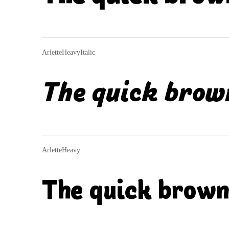
ArletteHeavyItalic
The quick brown
ArletteHeavy
The quick brown