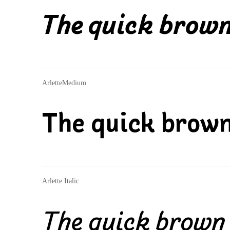
The quick brown
ArletteMedium
The quick brown
Arlette Italic
The quick brown 