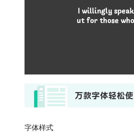
I willingly spea
ut for those who
字体样式