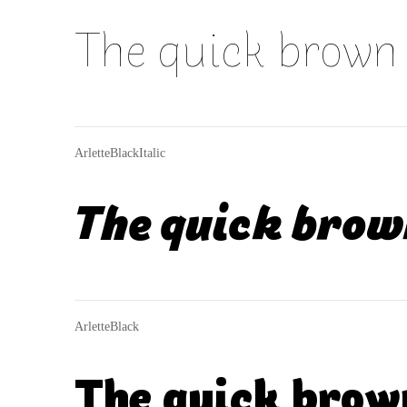
The quick brown 
ArletteBlackItalic
The quick brow
ArletteBlack
The quick brown