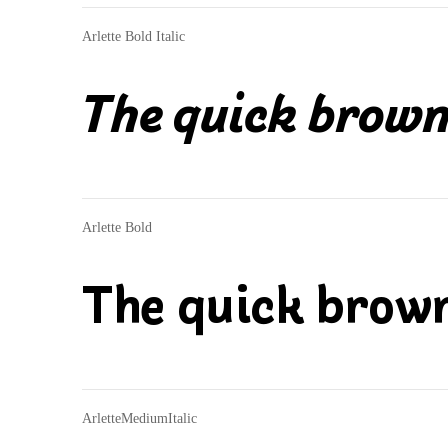
Arlette Bold Italic
The quick brown
Arlette Bold
The quick brown
ArletteMediumItalic