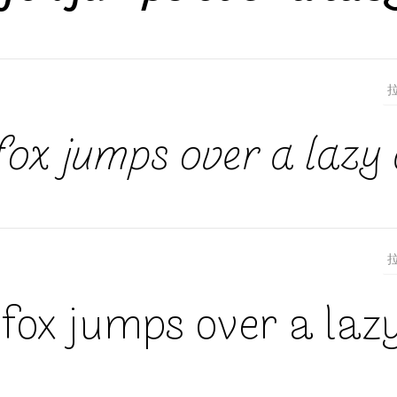
ox jumps over a lazy
fox jumps over a laz