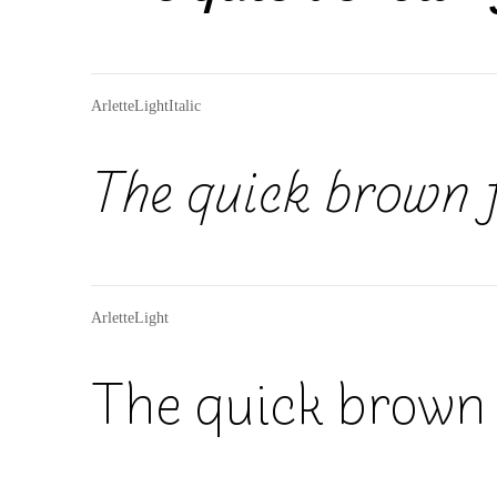
ArletteLightItalic
The quick brown f
ArletteLight
The quick brown 