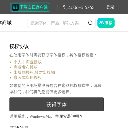
登录
体商城
授权协议
在使用字体时需要获取字体授权，具体授权包括：
个人非商业授权
商业发布授权
出版物授权:针对出版物
嵌入式应用授权
如果您的应用场景没有包含在这些授权形式中，请联
系我们，我们将为您提供更多选择。
获得字体
适用系统：Windows/Mac
字库安装说明？