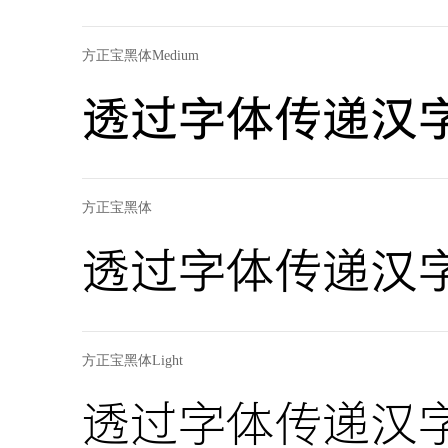
方正宝黑体Medium
透过字体传递汉
方正宝黑体
透过字体传递汉
方正宝黑体Light
透过字体传递汉