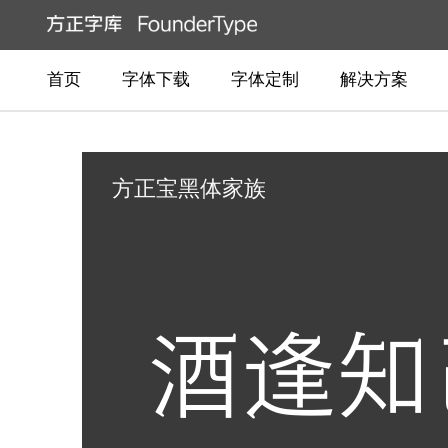
首页
字体下载
字体定制
解决方案
方正宝黑体家族
酒逢知