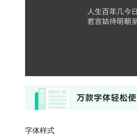
人生百年几今
若言姑待明朝
字体样式