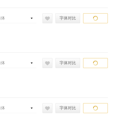
简体
字体对比
简体
字体对比
简体
字体对比