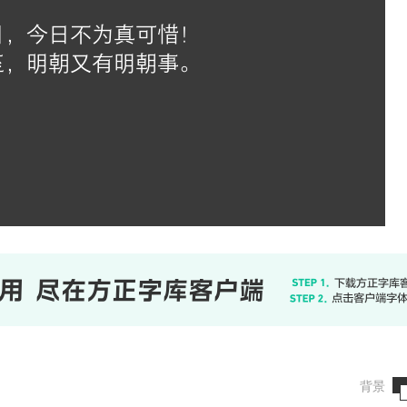
日，今日不为真可惜！
至，明朝又有明朝事。
背景