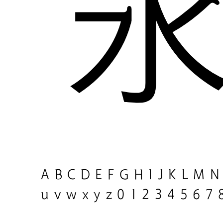
ABCDEFGHIJKLMN
uvwxyz012345