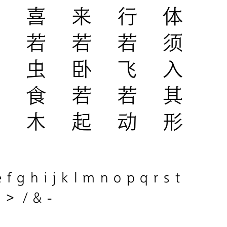
剑
喜
来
行
体
长
若
若
若
须
戈
虫
卧
飞
入
若
食
若
若
其
强
木
起
动
形
fghijklmnopqrst
＞/&-