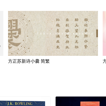
方正苏新诗小爨 简繁