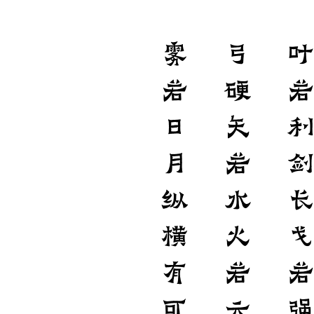
雾
弓
永
若
硬
日
矢
月
若
纵
水
横
火
有
若
可
云