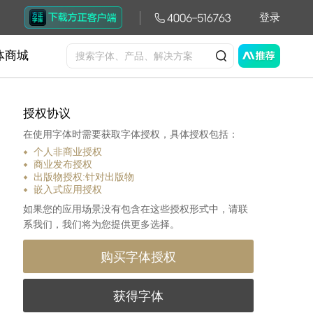
登录
体商城
授权协议
在使用字体时需要获取字体授权，具体授权包括：
个人非商业授权
商业发布授权
出版物授权:针对出版物
嵌入式应用授权
如果您的应用场景没有包含在这些授权形式中，请联
系我们，我们将为您提供更多选择。
购买字体授权
获得字体