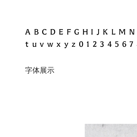
ABCDEFGHIJKLMN
tuvwxyz012345
字体展示