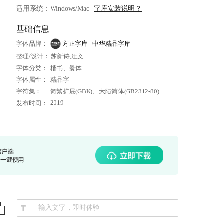
适用系统：Windows/Mac
字库安装说明？
基础信息
字体品牌：
方正字库
中华精品字库
整理/设计：
苏新诗,汪文
字体分类：
楷书、
爨体
字体属性：
精品字
字符集：
简繁扩展(GBK)、
大陆简体(GB2312-80)
2019
发布时间：
输入文字，即时体验