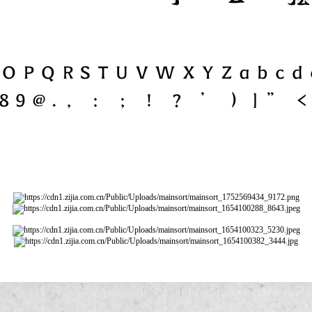
OPQRSTUVWXYZabcde
6789@.，：；！？’）]”