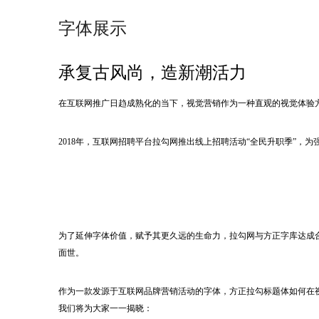
字体展示
承复古风尚，造新潮活力
在互联网推广日趋成熟化的当下，
视觉营销
作为一种直观的视觉体验
2018年，互联网招聘平台拉勾网推出线上招聘活动
“
全民升职季
”
，为
为了延伸字体价值，赋予其更久远的生命力，拉勾网与方正字库达成
面世。
作为一款发源于互联网品牌营销活动的字体，方正拉勾标题体如何在
我们将为大家一一揭晓：