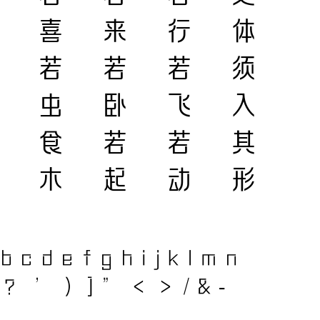
剑
喜
来
行
体
长
若
若
若
须
戈
虫
卧
飞
入
若
食
若
若
其
强
木
起
动
形
cdefghijklmn
！？’）]”＜＞/&-