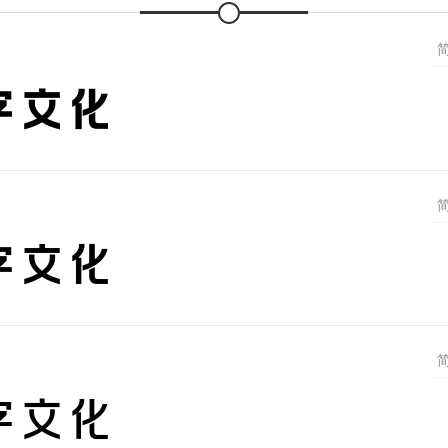
字文化
字文化
字文化