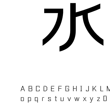
ABCDEFGHIJKL
opqrstuvwxyz