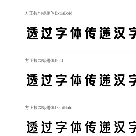
方正拉勾标题体ExtraBold
透过字体传递汉
方正拉勾标题体Bold
透过字体传递汉
方正拉勾标题体DemiBold
透过字体传递汉