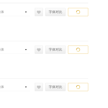
简体
字体对比
简体
字体对比
简体
字体对比