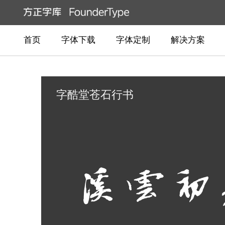
首页
字体下载
字体定制
解决方案
字酷堂苍石行书
溪雲初