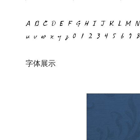
ABCDEFGHIJKLMN
uvwxyz012345
字体展示