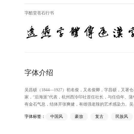
字酷堂苍石行书
透過字體傳遞漢
字体介绍
吴昌硕（1844—1927）初名俊，又名俊卿，字昌硕，
家，“后海派”代表，杭州西泠印社首任社长，与任伯年、蒲
有金石气息，结体开张爽健，有雄强老辣的艺术感染力。吴
字体标签：
中国风
豪放
复古
民族风