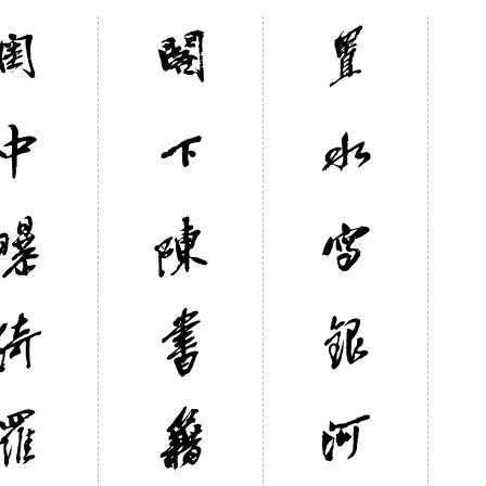
閨
閣
置
中
下
水
曝
陳
寫
綺
書
銀
羅
籍
河