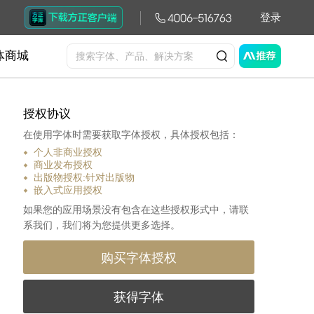
登录
体商城
授权协议
在使用字体时需要获取字体授权，具体授权包括：
个人非商业授权
商业发布授权
出版物授权:针对出版物
嵌入式应用授权
如果您的应用场景没有包含在这些授权形式中，请联
系我们，我们将为您提供更多选择。
购买字体授权
获得字体