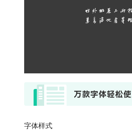
竹外桃花三兩
蔞蒿滿地蘆芽
字体样式