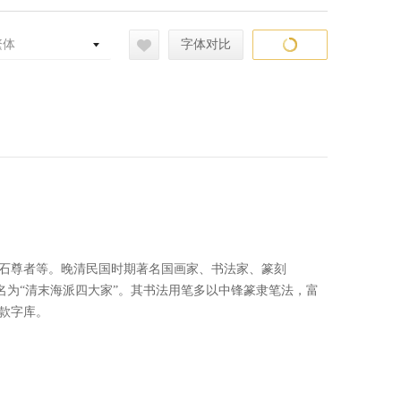
繁体
字体对比
、石尊者等。晚清民国时期著名国画家、书法家、篆刻
名为“清末海派四大家”。其书法用笔多以中锋篆隶笔法，富
款字库。