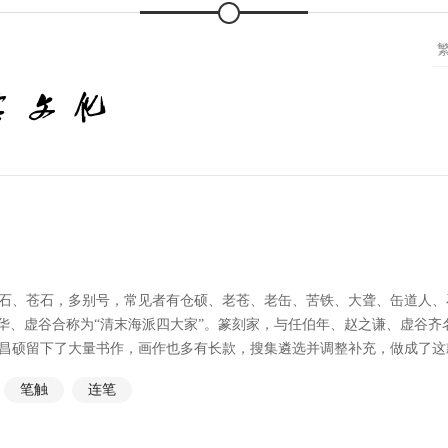
字文化
又署仓石、苍石，多别号，常见者有仓硕、老苍、老缶、苦铁、大聋、缶道人
华、虚谷合称为“清末海派四大家”。篆刻家，与任伯年、赵之谦、虚谷齐
昌硕留下了大量书作，画作也多有长款，搜集遴选并调整补充，做成了这
笔触
连笔