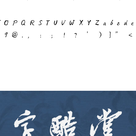
OPQRSTUVWXYZabcdef
6789@.，：；！？’）]”＜