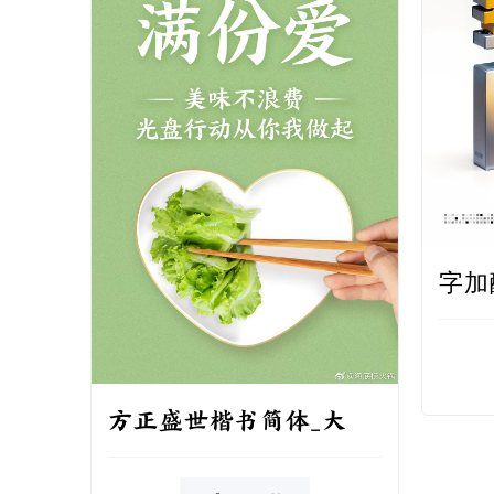
字加
方正盛世楷书简体_大