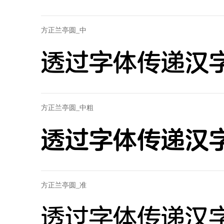
方正兰亭圆_中
透过字体传递汉
方正兰亭圆_中粗
透过字体传递汉
方正兰亭圆_准
透过字体传递汉