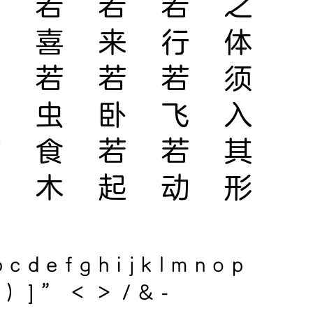
利
若
若
若
之
剑
喜
来
行
体
长
若
若
若
须
戈
虫
卧
飞
入
若
食
若
若
其
强
木
起
动
形
defghijklmnop
’）]”＜＞/&-