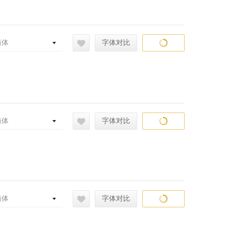
简体
字体对比
简体
字体对比
简体
字体对比