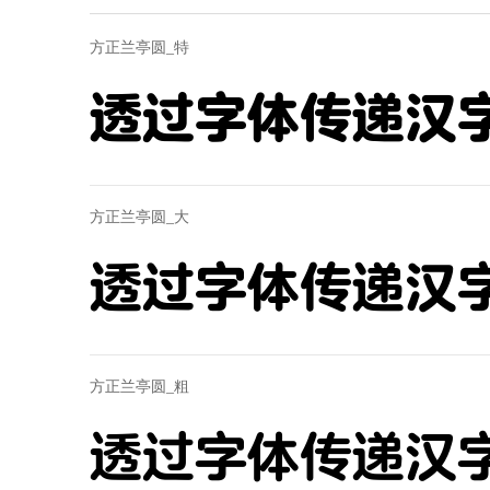
方正兰亭圆_特
透过字体传递汉
方正兰亭圆_大
透过字体传递汉
方正兰亭圆_粗
透过字体传递汉