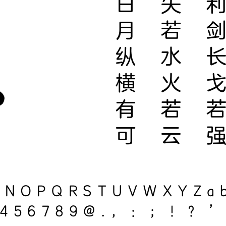
永
日
矢
月
若
纵
水
横
火
有
若
可
云
NOPQRSTUVWXYZabc
23456789@.，：；！？