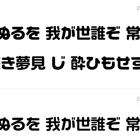
ぬるを 我が世誰ぞ 
浅き夢見 じ 酔ひもせ
ぬるを 我が世誰ぞ 