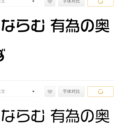
日文
字体对比
常ならむ 有為の奥
ず
日文
字体对比
常ならむ 有為の奥