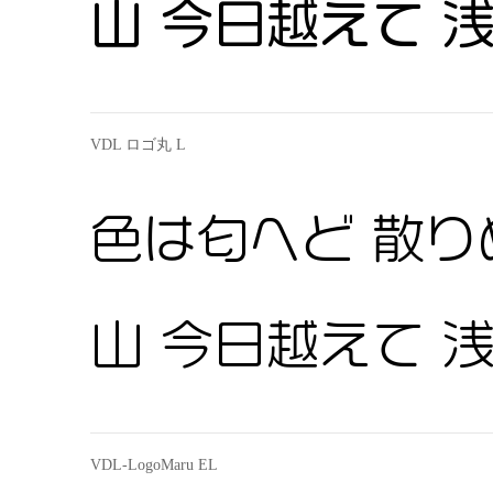
山 今日越えて 
VDL ロゴ丸 L
色は匂へど 散り
山 今日越えて 
VDL-LogoMaru EL