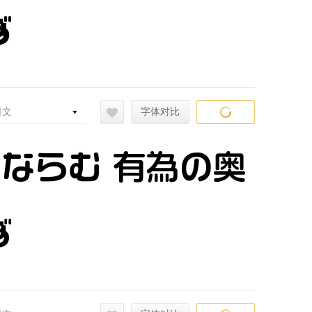
ず
日文
字体对比
常ならむ 有為の奥
ず