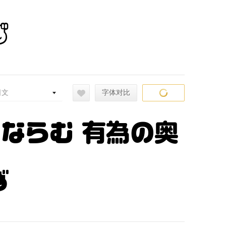
ず
日文
字体对比
常ならむ 有為の奥
ず