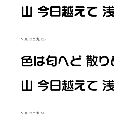
山 今日越えて 
VDL ロゴ丸 DB
色は匂へど 散り
山 今日越えて 
VDL ロゴ丸 M