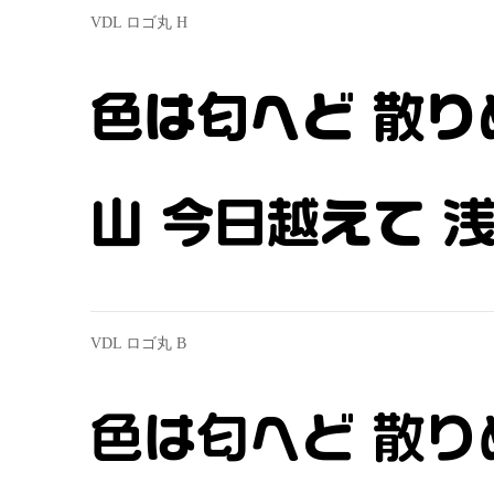
VDL ロゴ丸 H
色は匂へど 散り
山 今日越えて 
VDL ロゴ丸 B
色は匂へど 散り