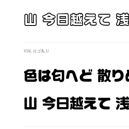
山 今日越えて 
VDL ロゴ丸 U
色は匂へど 散り
山 今日越えて 