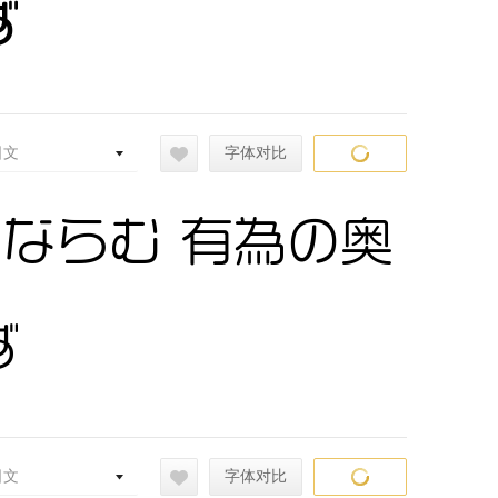
ず
日文
字体对比
常ならむ 有為の奥
ず
日文
字体对比