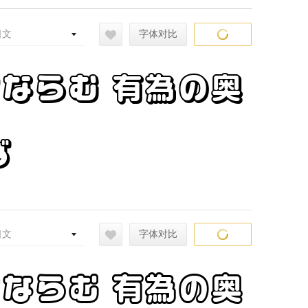
日文
字体对比
常ならむ 有為の奥
ず
日文
字体对比
常ならむ 有為の奥