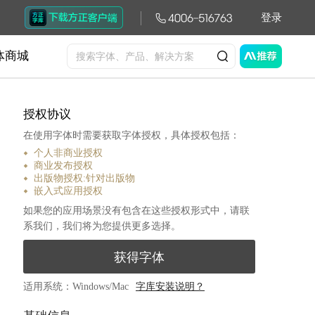
登录
体商城
授权协议
在使用字体时需要获取字体授权，具体授权包括：
个人非商业授权
商业发布授权
出版物授权:针对出版物
嵌入式应用授权
如果您的应用场景没有包含在这些授权形式中，请联
系我们，我们将为您提供更多选择。
获得字体
适用系统：Windows/Mac
字库安装说明？