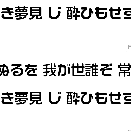
浅き夢見 じ 酔ひもせ
ぬるを 我が世誰ぞ 
浅き夢見 じ 酔ひもせ