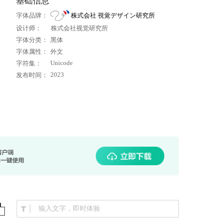
基础信息
字体品牌：
株式会社 視覚デザイン研究所
设计师：
株式会社视觉研究所
字体分类：
黑体
字体属性：
外文
Unicode
字符集：
2023
发布时间：
输入文字，即时体验