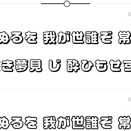
ぬるを 我が世誰ぞ 
浅き夢見 じ 酔ひもせ
ぬるを 我が世誰ぞ 