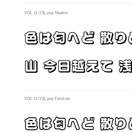
VDL ロゴ丸-pop Shadow
色は匂へど 散り
山 今日越えて 
VDL ロゴ丸-pop FutoLine
色は匂へど 散り