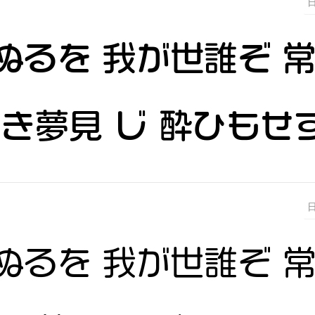
ぬるを 我が世誰ぞ 
浅き夢見 じ 酔ひもせ
ぬるを 我が世誰ぞ 