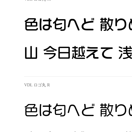
色は匂へど 散り
山 今日越えて 
VDL ロゴ丸 R
色は匂へど 散り