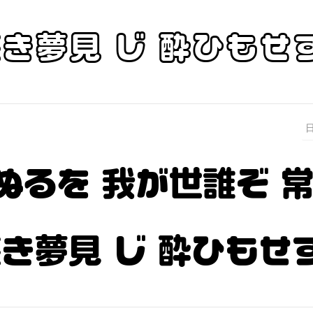
浅き夢見 じ 酔ひもせ
ぬるを 我が世誰ぞ 
浅き夢見 じ 酔ひもせ