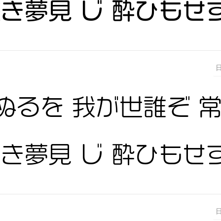
浅き夢見 じ 酔ひもせ
ぬるを 我が世誰ぞ 
浅き夢見 じ 酔ひもせ