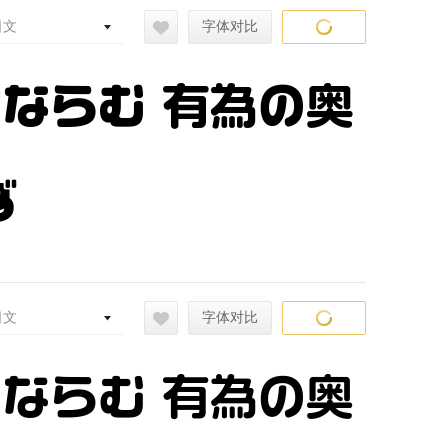
日文
字体对比
常ならむ 有為の奥
ず
日文
字体对比
常ならむ 有為の奥