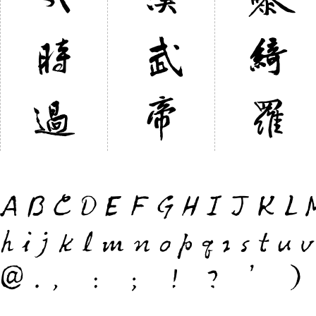
時
武
綺
過
帝
羅
ABCDEFGHIJKL
hijklmnopqrst
@.，：；！？’）