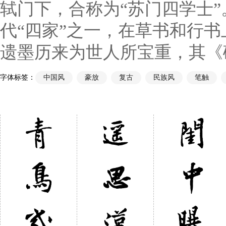
轼门下，合称为“苏门四学士”
代“四家”之一，在草书和行
遗墨历来为世人所宝重，其《砥
字体标签：
中国风
豪放
复古
民族风
笔触
青
遥
閨
鳥
思
中
幾
漢
曝