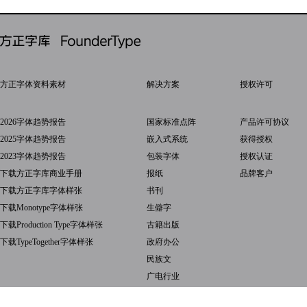
方正字体资料素材
解决方案
授权许可
2026字体趋势报告
国家标准点阵
产品许可协议
2025字体趋势报告
嵌入式系统
获得授权
2023字体趋势报告
包装字体
授权认证
下载方正字库商业手册
报纸
品牌客户
下载方正字库字体样张
书刊
下载Monotype字体样张
生僻字
下载Production Type字体样张
古籍出版
下载TypeTogether字体样张
政府办公
民族文
广电行业