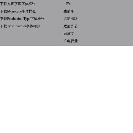
下载方正字库字体样张
书刊
下载Monotype字体样张
生僻字
下载Production Type字体样张
古籍出版
下载TypeTogether字体样张
政府办公
民族文
广电行业