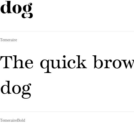
dog
Temeraire
The quick brow
dog
TemeraireBold