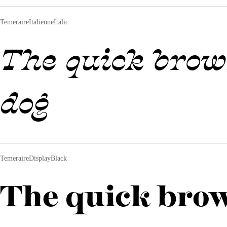
TemeraireItalienneItalic
The quick brow
dog
TemeraireDisplayBlack
The quick brow