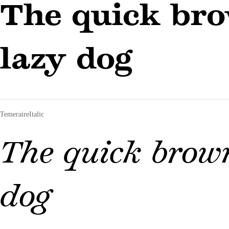
The quick bro
lazy dog
TemeraireItalic
The quick brown
dog