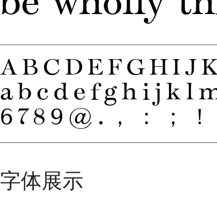
be wholly th
ABCDEFGHIJ
abcdefghijkl
6789@.，：；！
字体展示