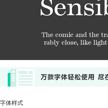
Sensib
The comic and the tra
rably close, like lig
字体样式