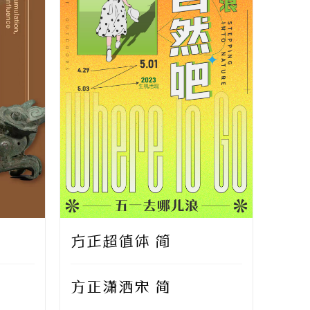
方正超值体 简
方正潇洒宋 简