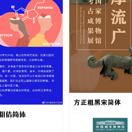
方正粗黑宋简体
粗倩简体