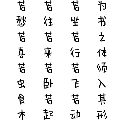
叶
若
若
若
为
若
愁
往
坐
书
利
若
若
若
之
剑
喜
来
行
体
长
若
若
若
须
戈
虫
卧
飞
入
若
食
若
若
其
强
木
起
动
形