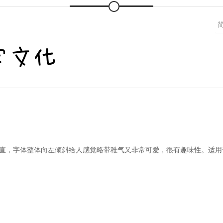
字文化
直，字体整体向左倾斜给人感觉略带稚气又非常可爱，很有趣味性。适用