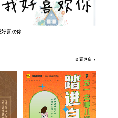
我好喜欢你
查看更多