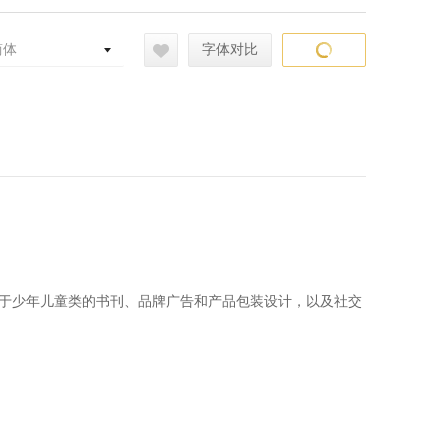
简体
字体对比
于少年儿童类的书刊、品牌广告和产品包装设计，以及社交