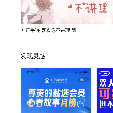
方正手迹-喜欢你不讲理 简
发现灵感