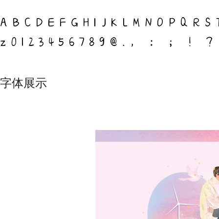
ABCDEFGHIJKLMNOPQRS
z0123456789@.，：；
字体展示