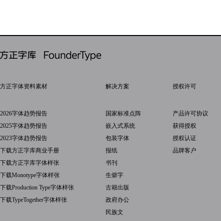
方正字体资料素材
解决方案
授权许可
2026字体趋势报告
国家标准点阵
产品许可协议
2025字体趋势报告
嵌入式系统
获得授权
2023字体趋势报告
包装字体
授权认证
下载方正字库商业手册
报纸
品牌客户
下载方正字库字体样张
书刊
下载Monotype字体样张
生僻字
下载Production Type字体样张
古籍出版
下载TypeTogether字体样张
政府办公
民族文