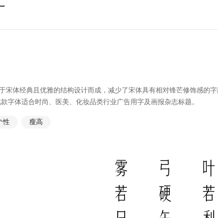
于宋体经典且优雅的结构设计而成，减少了宋体具有相对锋芒修饰感的字
此款字体适合时尚、医美、化妆品类行业广告用字及画报杂志标题。
个性
瘦高
雾
弓
叶
若
硬
若