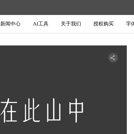
新闻中心
AI工具
关于我们
授权购买
字
在此山中