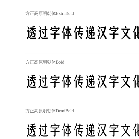
方正高原明朝体ExtraBold
透过字体传递汉字文
方正高原明朝体Bold
透过字体传递汉字文
方正高原明朝体DemiBold
透过字体传递汉字文