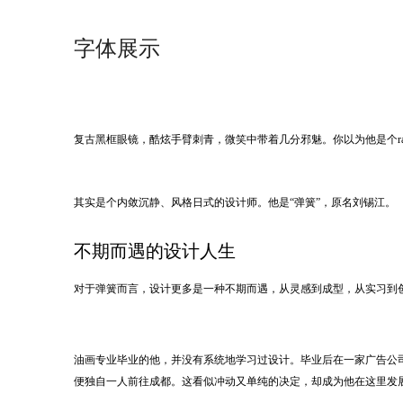
字体展示
复古黑框眼镜，酷炫手臂刺青，微笑中带着几分邪魅。你以为他是个rap
其实是个内敛沉静、风格日式的设计师。他是“弹簧”，原名刘锡江。
不期而遇的设计人生
对于弹簧而言，设计更多是一种不期而遇，从灵感到成型，从实习到
油画专业毕业的他，并没有系统地学习过设计。毕业后在一家广告公司
便独自一人前往成都。这看似冲动又单纯的决定，却成为他在这里发