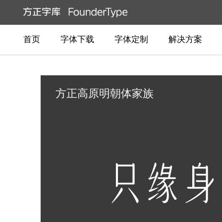
首页
字体下载
字体定制
解决方案
方正高原明朝体家族
只缘身