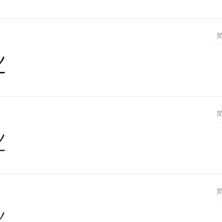
化
化
化