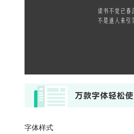
读书不觉已春
不是道人来引
字体样式