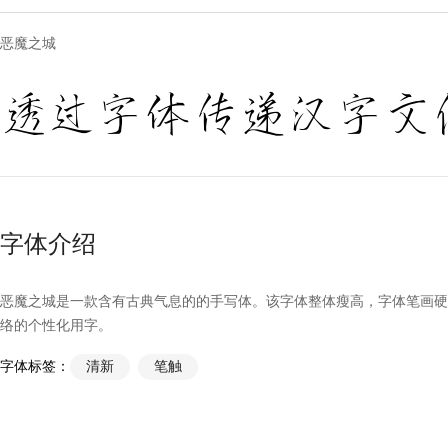
恶魔之城
透过字体传递汉字文
字体介绍
恶魔之城是一款含有古典气息的的手写体。该字体整体瘦高，字体笔画硬
络的个性化用字。
字体标签：
清新
笔触