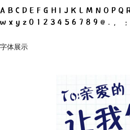
ABCDEFGHIJKLMNOPQR
wxyz0123456789@
字体展示