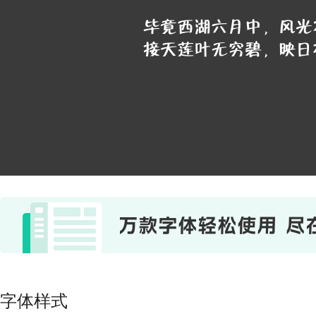
毕竟西湖六月中，风光
接天莲叶无穷碧，映日
字体样式