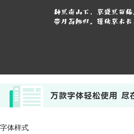
种豆南山下，草盛豆苗稀
带月荷锄归。道狭草木长
字体样式