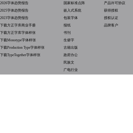
2026字体趋势报告
国家标准点阵
产品许可协议
2025字体趋势报告
嵌入式系统
获得授权
2023字体趋势报告
包装字体
授权认证
下载方正字库商业手册
报纸
品牌客户
下载方正字库字体样张
书刊
下载Monotype字体样张
生僻字
下载Production Type字体样张
古籍出版
下载TypeTogether字体样张
政府办公
民族文
广电行业