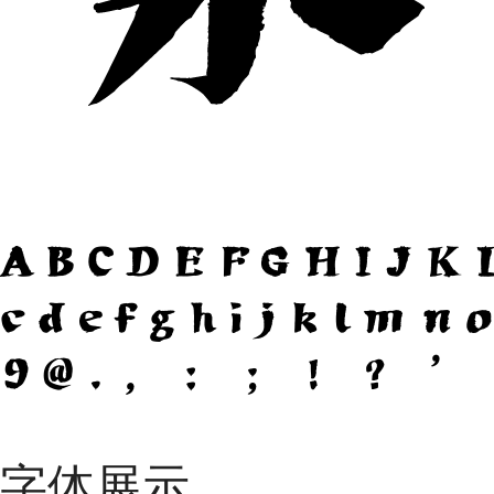
ABCDEFGHIJ
cdefghijklmn
9@.，：；！？’
字体展示