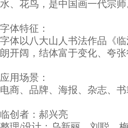
水、花鸟，是中国画一代宗师
字体特征：
字体以八大山人书法作品《临
朗开阔，结体富于变化、夸张
应用场景：
电商、品牌、海报、杂志、书
临创者：郝兴亮
整理/设计：乌新丽、刘聪、