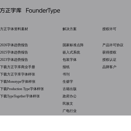
方正字体资料素材
解决方案
授权许可
2026字体趋势报告
国家标准点阵
产品许可协议
2025字体趋势报告
嵌入式系统
获得授权
2023字体趋势报告
包装字体
授权认证
下载方正字库商业手册
报纸
品牌客户
下载方正字库字体样张
书刊
下载Monotype字体样张
生僻字
下载Production Type字体样张
古籍出版
下载TypeTogether字体样张
政府办公
民族文
广电行业