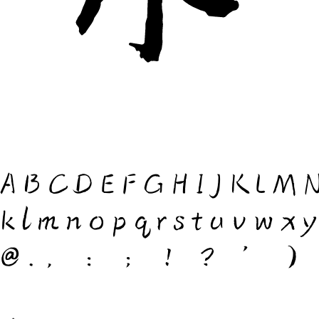
ABCDEFGHIJKLM
klmnopqrstuvwx
@.，：；！？’）