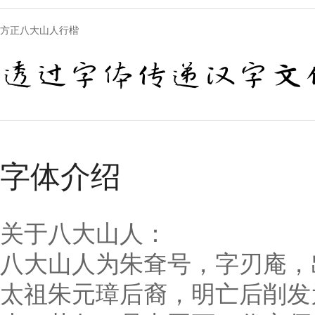
方正八大山人行楷
透过字体传递汉字文
字体介绍
关于八大山人：
八大山人为朱耷号，字刃庵，
太祖朱元璋后裔，明亡后削发