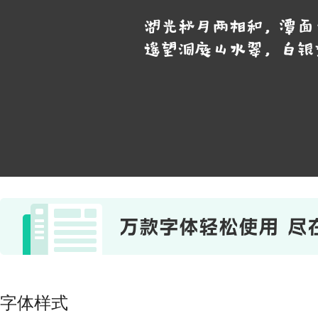
湖光秋月两相和，潭面
遥望洞庭山水翠，白银
字体样式