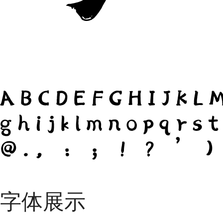
ABCDEFGHIJKL
ghijklmnopqrs
@.，：；！？’）
字体展示