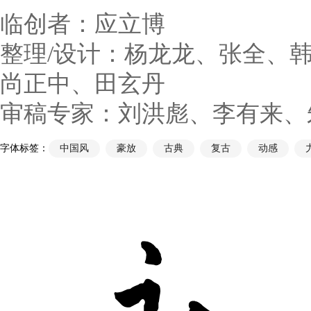
临创者：应立博
整理/设计：杨龙龙、张全、
尚正中、田玄丹
审稿专家：刘洪彪、李有来、
字体标签：
中国风
豪放
古典
复古
动感