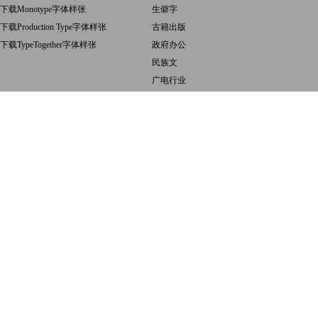
下载Monotype字体样张
生僻字
下载Production Type字体样张
古籍出版
下载TypeTogether字体样张
政府办公
民族文
广电行业