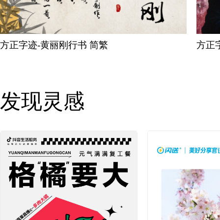
方正字迹-黄丽刚行书 简繁
方正
发现灵感