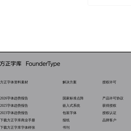
方正字体资料素材
解决方案
授权许可
2026字体趋势报告
国家标准点阵
产品许可协议
2025字体趋势报告
嵌入式系统
获得授权
2023字体趋势报告
包装字体
授权认证
下载方正字库商业手册
报纸
品牌客户
下载方正字库字体样张
书刊