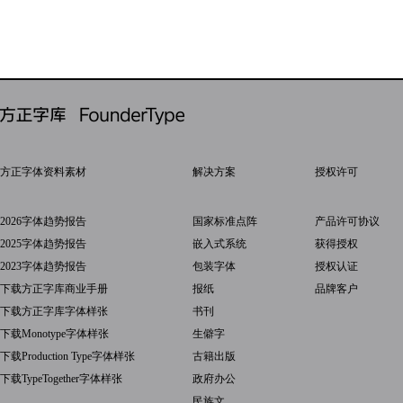
方正字体资料素材
解决方案
授权许可
2026字体趋势报告
国家标准点阵
产品许可协议
2025字体趋势报告
嵌入式系统
获得授权
2023字体趋势报告
包装字体
授权认证
下载方正字库商业手册
报纸
品牌客户
下载方正字库字体样张
书刊
下载Monotype字体样张
生僻字
下载Production Type字体样张
古籍出版
下载TypeTogether字体样张
政府办公
民族文