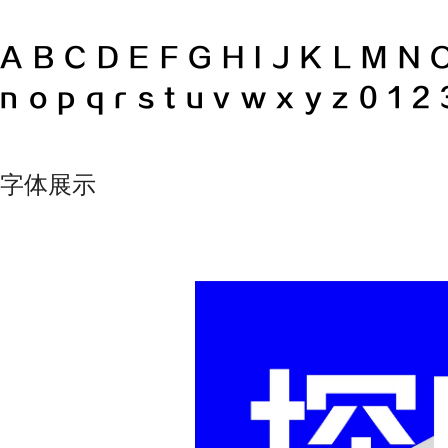
ABCDEFGHIJKLMN
nopqrstuvwxyz0
字体展示