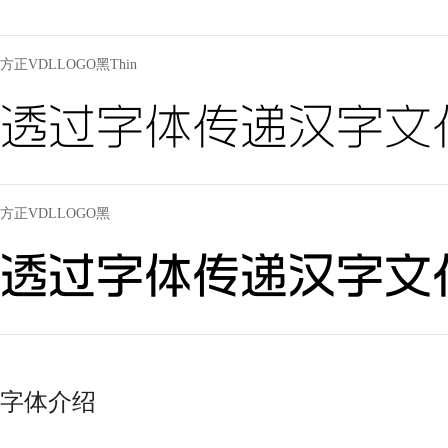
方正VDLLOGO黑Thin
透过字体传递汉字文
方正VDLLOGO黑
透过字体传递汉字文
字体介绍