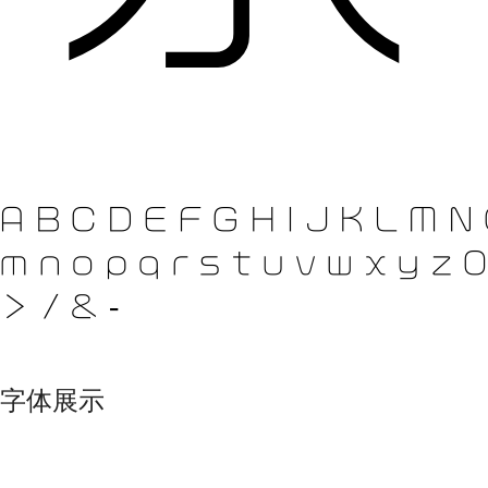
ABCDEFGHIJKLMN
mnopqrstuvwxy
＞/&-
字体展示