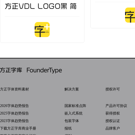
方正VDL LOGO黑 简
方正字体资料素材
解决方案
授权许可
2026字体趋势报告
国家标准点阵
产品许可协议
2025字体趋势报告
嵌入式系统
获得授权
2023字体趋势报告
包装字体
授权认证
下载方正字库商业手册
报纸
品牌客户