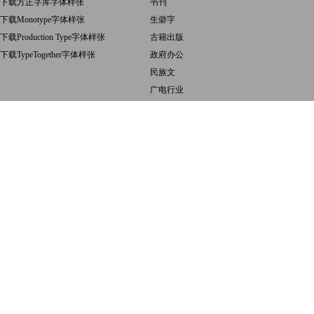
下载方正字库字体样张
书刊
下载Monotype字体样张
生僻字
下载Production Type字体样张
古籍出版
下载TypeTogether字体样张
政府办公
民族文
广电行业