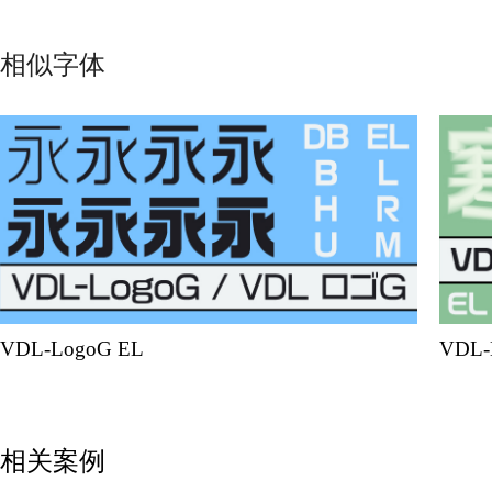
相似字体
VDL-LogoG EL
VDL-
相关案例