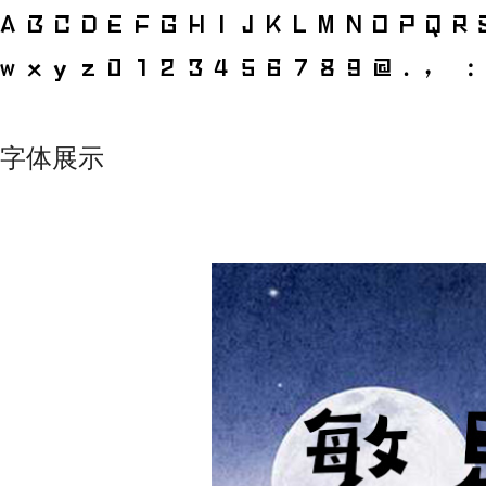
ABCDEFGHIJKLMNOPQR
wxyz0123456789@
字体展示