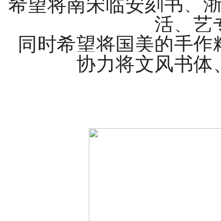
希望将南宋临安刻书、
活、艺
同时希望将国美的手作
协力将文风书体