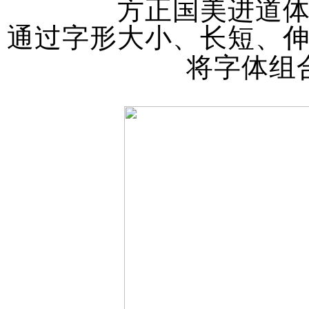
方正国美进道
通过字形大小、长短、
将字体组