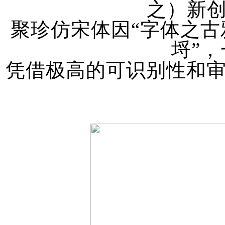
之）新
聚珍仿宋体因“字体之
埒”
凭借极高的可识别性和