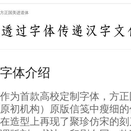
方正国美进道体
透过字体传递汉字文
字体介绍
作为首款高校定制字体，方正
原初机构）原版信笺中瘦细的
在造型上再现了聚珍仿宋的刻