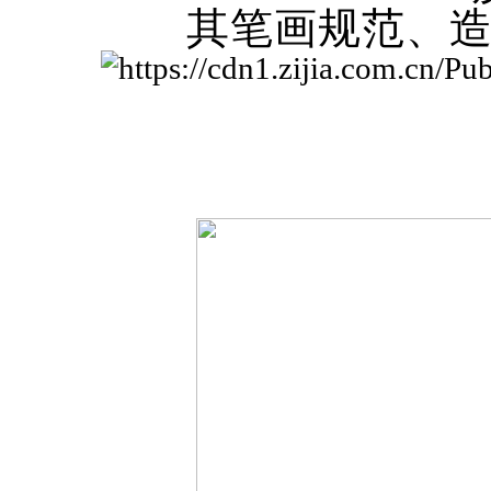
其笔画规范、