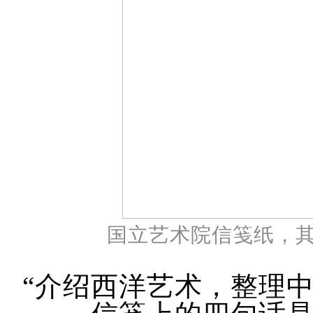
国立艺术院信笺纸，其
“
介绍西洋艺术，整理